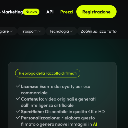
o Marketing
API
Prezzi
Registrazione
Nuovo
Visualizza tutto
giare
Trasporti
Tecnologia
Zoom Di Sfondo Virtuale
Riepilogo della raccolta di filmati
Licenza:
Esente da royalty per uso
commerciale
Contenuto:
video originali e generati
dall'intelligenza artificiale
Specifiche:
Disponibile in qualità 4K e HD
Personalizzazione:
rielabora questo
filmato o genera nuove immagini in
AI