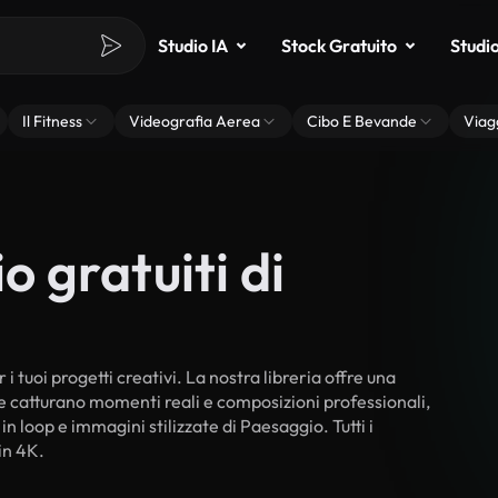
Studio IA
Stock Gratuito
Studi
Il Fitness
Videografia Aerea
Cibo E Bevande
Viag
o gratuiti di
i tuoi progetti creativi. La nostra libreria offre una
he catturano momenti reali e composizioni professionali,
in loop e immagini stilizzate di Paesaggio. Tutti i
in 4K.