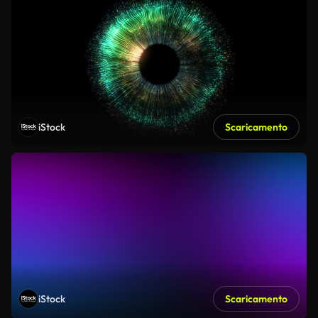
iStock
Scaricamento
iStock
Scaricamento