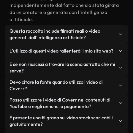
indipendentemente dal fatto che sia stata girata
da un creatore o generata con l'intelligenza
artificiale.
Questa raccolta include filmati reali o video
generati dall'intelligenza artificiale?
Entrambe. Si tratta di una libreria ibrida composta
L'utilizzo di questi video rallenterà il mio sito web?
da filmati reali, girati da persone, relativi a
astratto, e da video generati dall'intelligenza
Non se scegli le nostre versioni ottimizzate.
E se non riuscissi a trovare la scena astratto che mi
artificiale. Ogni video è chiaramente etichettato,
Offriamo formati leggeri e pronti per il web,
serve?
così saprai sempre cosa stai utilizzando.
progettati per l'utilizzo in background, che
Puoi crearne uno all'istante utilizzando Coverr AI
Devo citare la fonte quando utilizzo i video di
mantengono alta la qualità, riducono al minimo i
Studio. Ti basta descrivere la scena, ad esempio
Coverr?
tempi di caricamento e migliorano parametri
"astratto al tramonto", e lo Studio genererà in
come LCP.
Non è richiesto alcun riconoscimento dell'autore.
Posso utilizzare i video di Coverr nei contenuti di
pochi secondi un video personalizzato in
Tutti i video presenti nella nostra libreria sono
YouTube o negli annunci a pagamento?
conformità con i nostri standard di licenza.
esenti da diritti d'autore e possono essere utilizzati
Sì. Tutti i filmati di Coverr possono essere utilizzati
È presente una filigrana sui video stock scaricabili
senza citare il creatore, sebbene sia sempre
in video monetizzati su YouTube, promozioni sui
gratuitamente?
gradito.
social media e annunci pubblicitari per i clienti, a