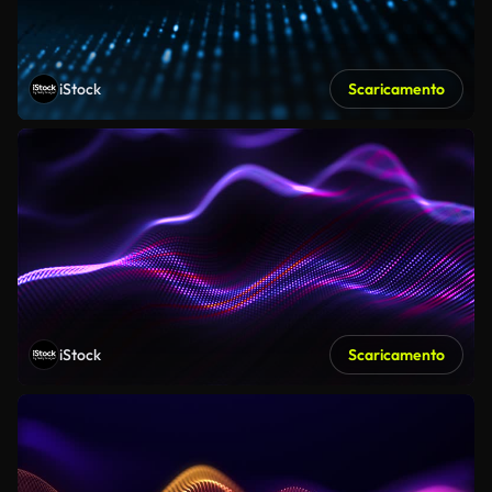
iStock
Scaricamento
iStock
Scaricamento