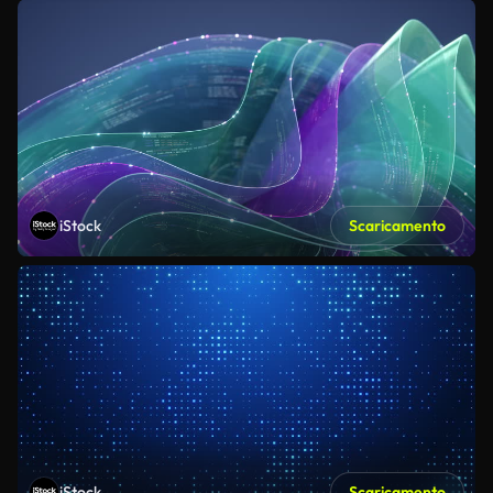
iStock
Scaricamento
iStock
Scaricamento