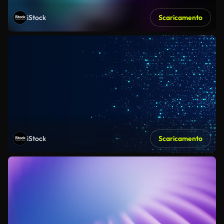
iStock
Scaricamento
iStock
Scaricamento