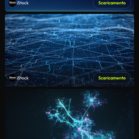
iStock
Scaricamento
iStock
Scaricamento