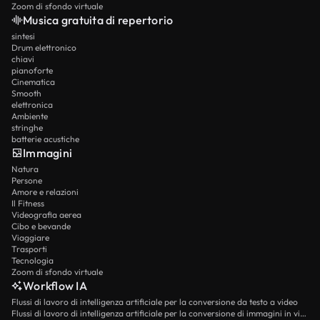
Zoom di sfondo virtuale
Musica gratuita di repertorio
sintesi
Drum elettronico
chiavi
pianoforte
Cinematica
Smooth
elettronica
Ambiente
stringhe
batterie acustiche
Immagini
Natura
Persone
Amore e relazioni
Il Fitness
Videografia aerea
Cibo e bevande
Viaggiare
Trasporti
Tecnologia
Zoom di sfondo virtuale
Workflow IA
Flussi di lavoro di intelligenza artificiale per la conversione da testo a video
Flussi di lavoro di intelligenza artificiale per la conversione di immagini in video