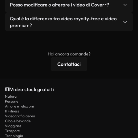
No. Nessuno dei nostri video gratuiti, siano essi
condizione che non si rivendano o ridistribuiscano
Posso modificare o alterare i video di Coverr?
reali o generati dall'intelligenza artificiale, include
i filmati stessi come prodotto a sé stante.
filigrane. Avrai a disposizione filmati puliti e pronti
Sì. Siete liberi di tagliare, ritagliare o remixare i
Qual è la differenza tra video royalty-free e video
all'uso.
nostri video. Assicuratevi solo che il prodotto
premium?
finale rispetti la nostra licenza e non venga
I video royalty-free includono i diritti commerciali,
ridistribuito come contenuto stock non riprodotto.
mentre i contenuti premium includono filmati
esclusivi, risoluzione 4K e protezioni di licenza
Hai ancora domande?
estese.
Contattaci
Video stock gratuiti
Natura
Persone
Amore e relazioni
Il Fitness
Videografia aerea
Cibo e bevande
Viaggiare
Trasporti
Tecnologia