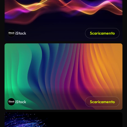
iStock
Scaricamento
iStock
Scaricamento