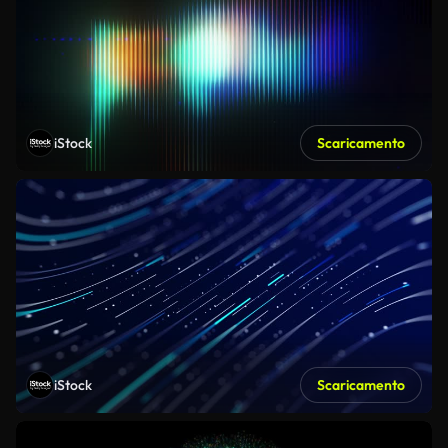
iStock
Scaricamento
iStock
Scaricamento