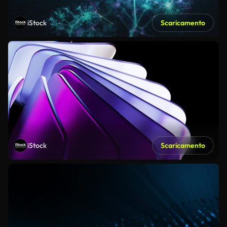
iStock
Scaricamento
iStock
Scaricamento