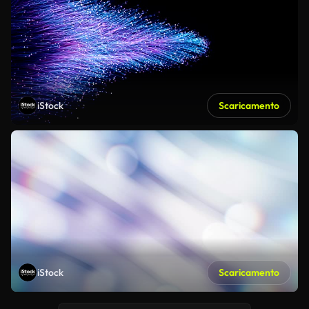
iStock
Scaricamento
iStock
Scaricamento