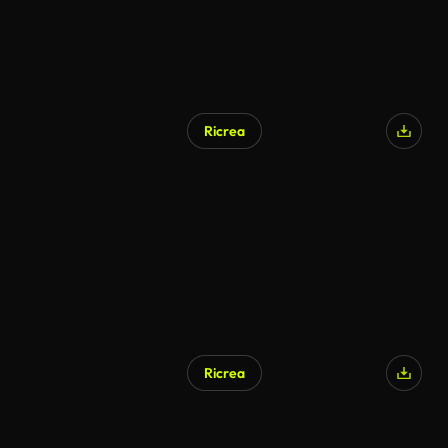
Ricrea
Ricrea