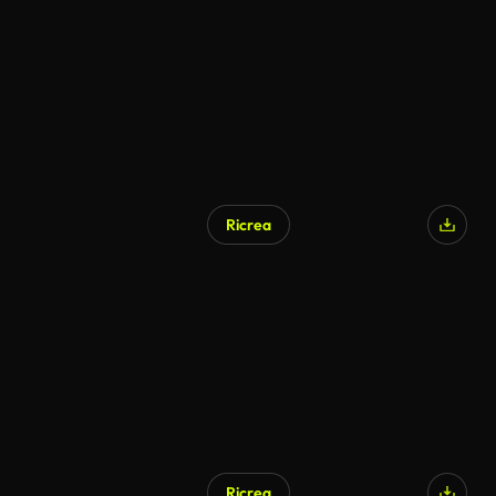
Ricrea
Ricrea