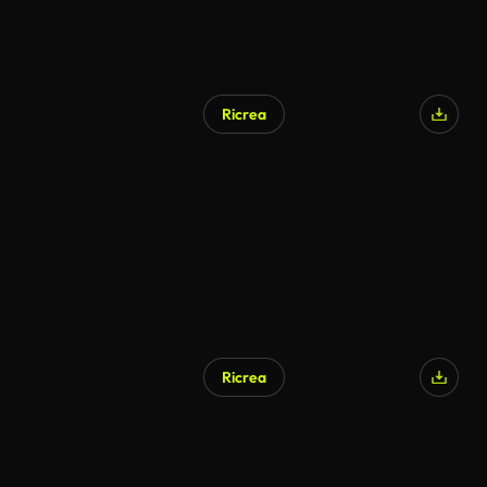
Ricrea
Ricrea