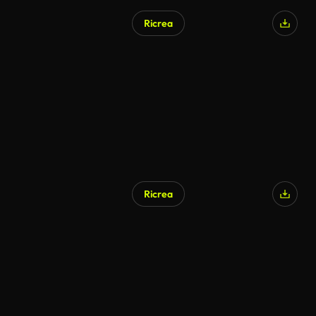
Ricrea
Ricrea