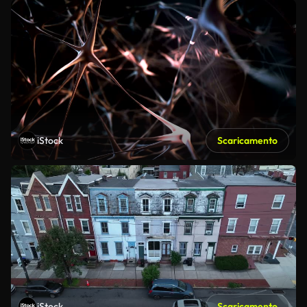
iStock
Scaricamento
iStock
Scaricamento