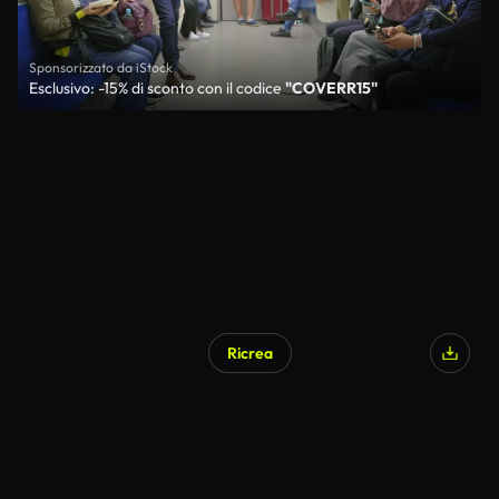
Sponsorizzato da iStock
Esclusivo: -15% di sconto con il codice
"COVERR15"
Ricrea