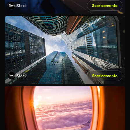
iStock
Scaricamento
iStock
Scaricamento