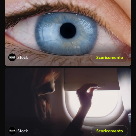
iStock
Scaricamento
iStock
Scaricamento