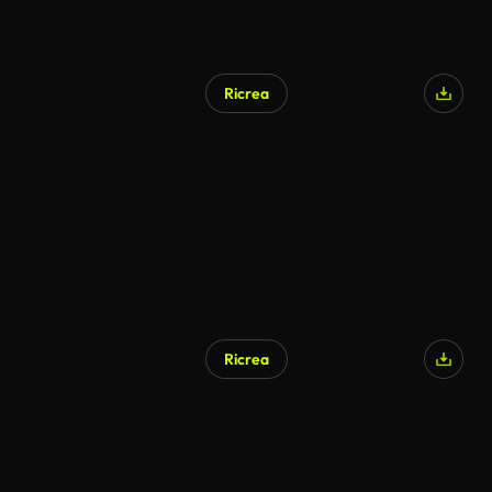
Ricrea
Ricrea