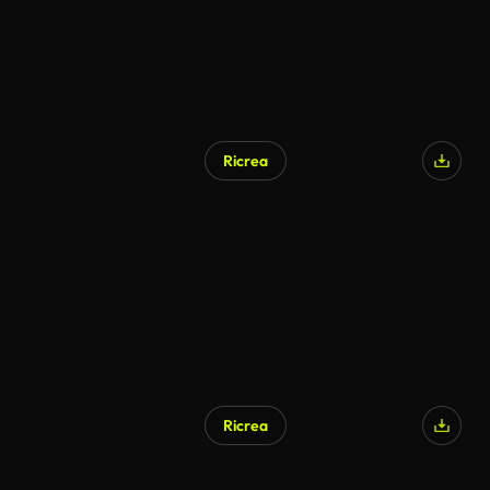
Ricrea
Ricrea