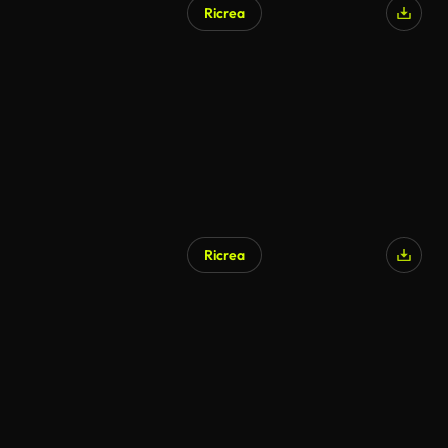
Ricrea
Ricrea