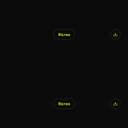
Ricrea
Ricrea