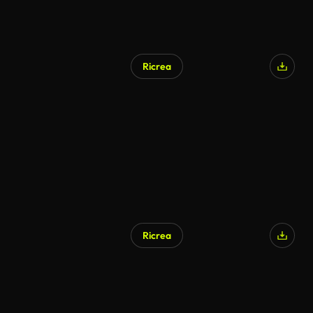
Ricrea
Ricrea