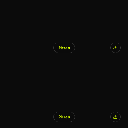
Ricrea
Ricrea