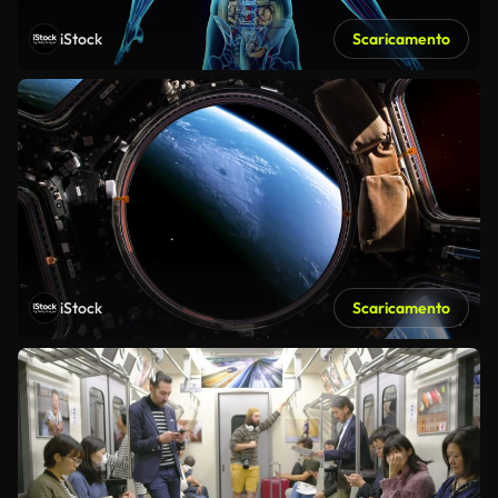
iStock
Scaricamento
iStock
Scaricamento