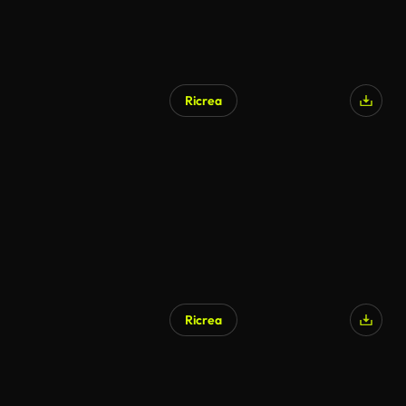
Ricrea
Ricrea