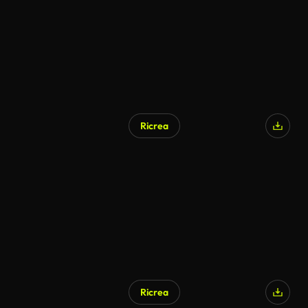
Ricrea
Ricrea