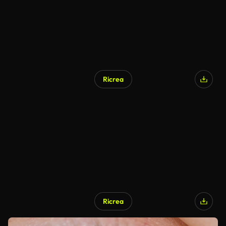
Ricrea
Ricrea