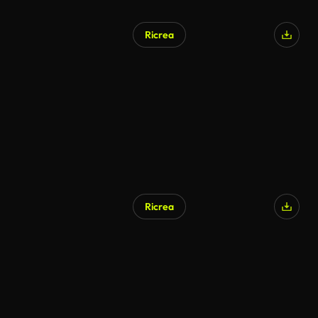
Ricrea
Ricrea