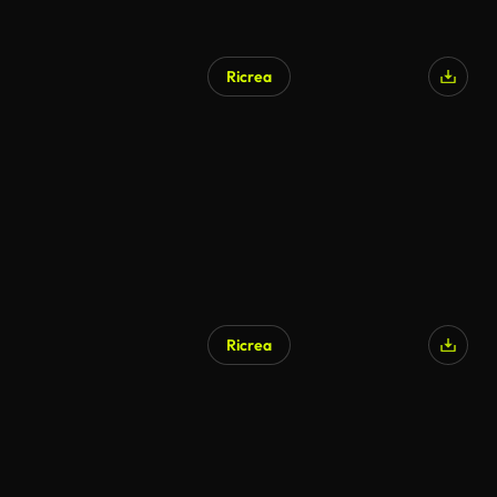
Ricrea
Ricrea