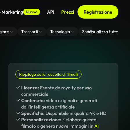
o Marketing
API
Prezzi
Registrazione
Nuovo
Visualizza tutto
giare
Trasporti
Tecnologia
Zoom Di Sfondo Virtuale
Riepilogo della raccolta di filmati
Licenza:
Esente da royalty per uso
commerciale
Contenuto:
video originali e generati
dall'intelligenza artificiale
Specifiche:
Disponibile in qualità 4K e HD
Personalizzazione:
rielabora questo
filmato o genera nuove immagini in
AI