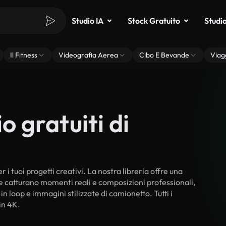
Studio IA
Stock Gratuito
Studi
Il Fitness
Videografia Aerea
Cibo E Bevande
Viag
o gratuiti di
 i tuoi progetti creativi. La nostra libreria offre una
he catturano momenti reali e composizioni professionali,
in loop e immagini stilizzate di camionetto. Tutti i
in 4K.