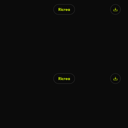
Ricrea
Ricrea