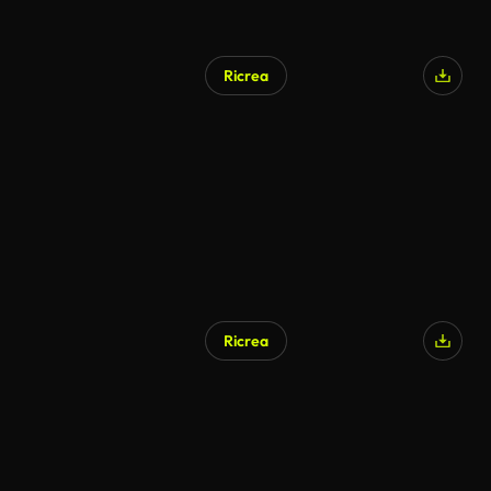
Ricrea
Ricrea