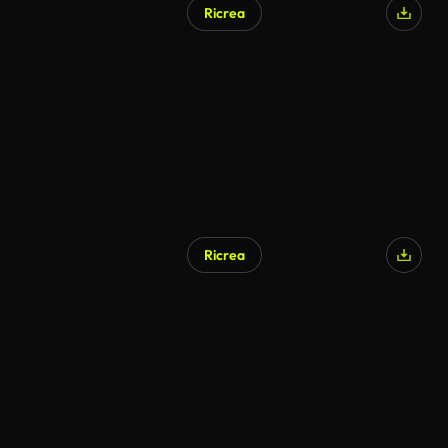
Ricrea
Ricrea