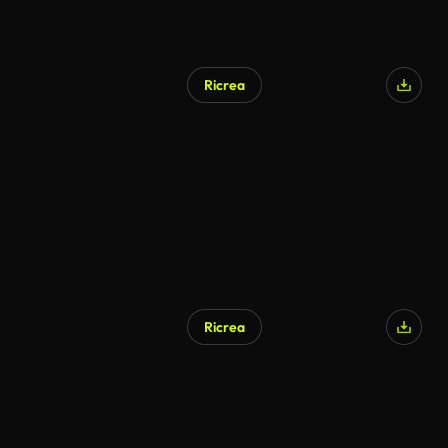
Ricrea
Ricrea