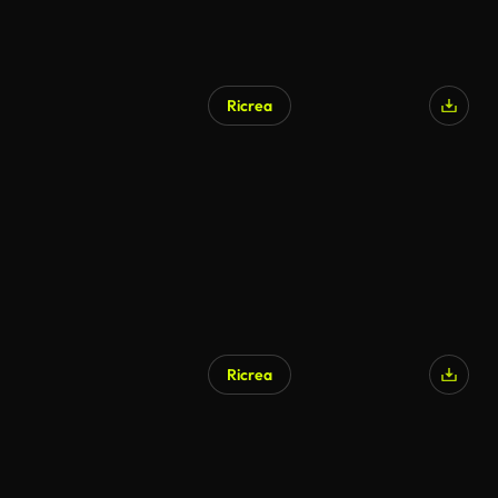
Ricrea
Ricrea