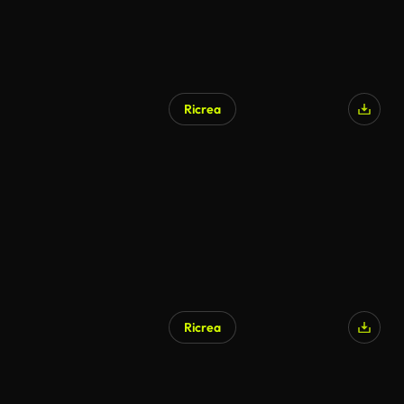
Ricrea
Ricrea