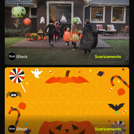
iStock
Scaricamento
iStock
Scaricamento