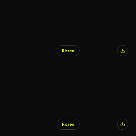
Ricrea
Ricrea