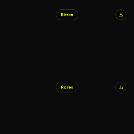
Ricrea
Ricrea