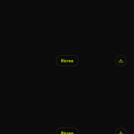
Ricrea
Ricrea