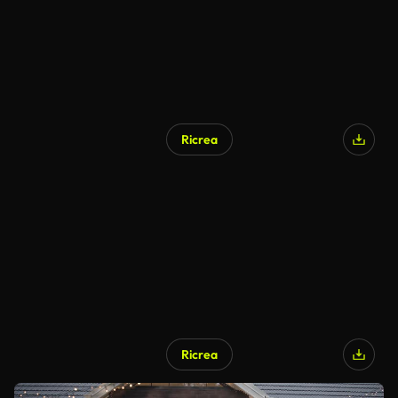
Ricrea
Ricrea