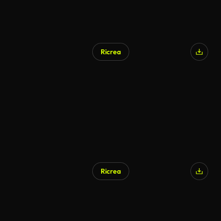
Ricrea
Ricrea