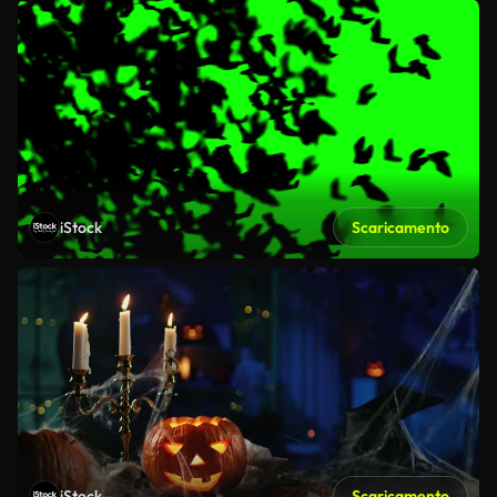
iStock
Scaricamento
iStock
Scaricamento