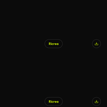
Ricrea
Ricrea