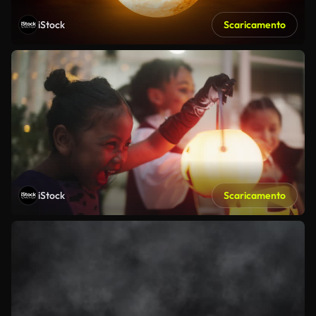
iStock
Scaricamento
iStock
Scaricamento