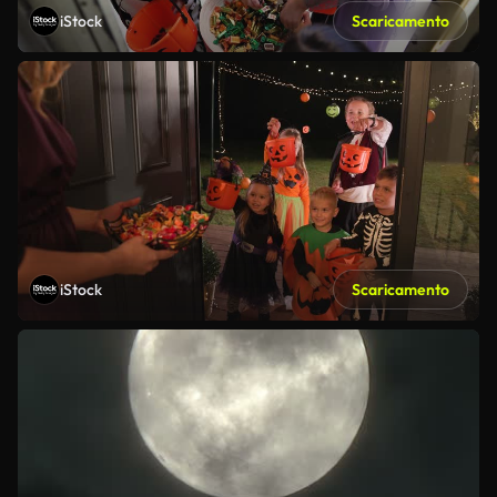
iStock
Scaricamento
iStock
Scaricamento