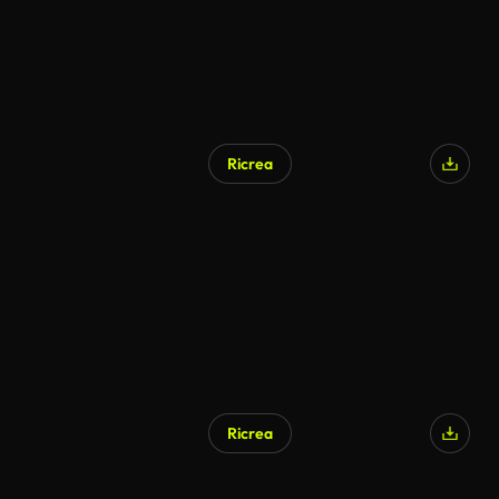
Ricrea
Ricrea