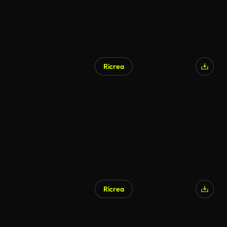
Ricrea
Ricrea