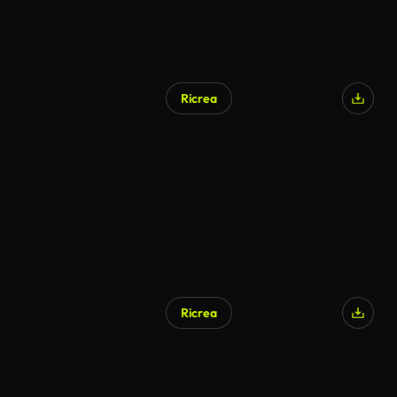
Ricrea
Ricrea