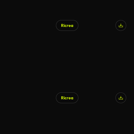
Ricrea
Ricrea