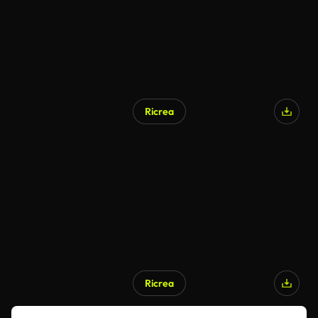
Ricrea
Ricrea