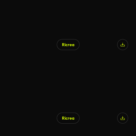
Ricrea
Ricrea