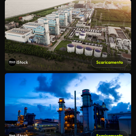
iStock
Scaricamento
iStock
Scaricamento