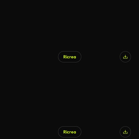
Ricrea
Ricrea