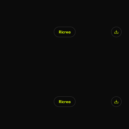
Ricrea
Ricrea