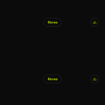
Ricrea
Ricrea