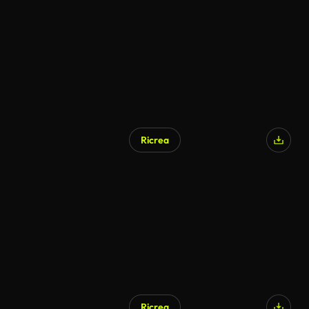
Ricrea
Ricrea