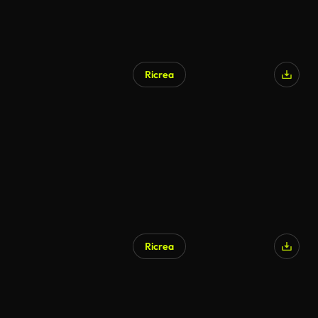
Ricrea
Ricrea