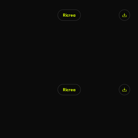
Ricrea
Ricrea