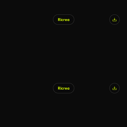
Ricrea
Ricrea