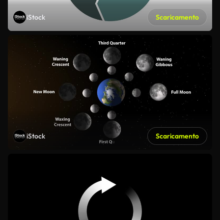
iStock
Scaricamento
iStock
Scaricamento