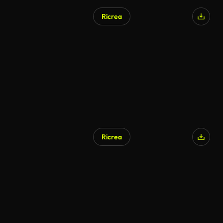
Ricrea
Ricrea