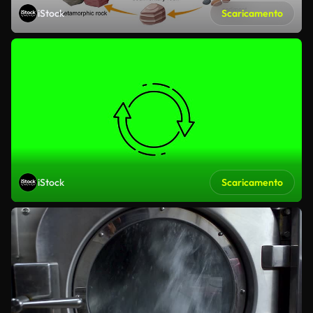
iStock
Scaricamento
iStock
Scaricamento