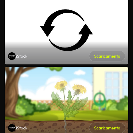
iStock
Scaricamento
iStock
Scaricamento