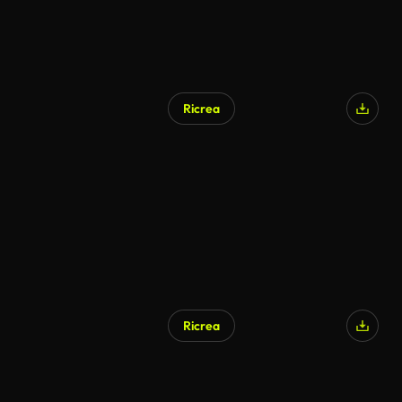
Ricrea
Ricrea