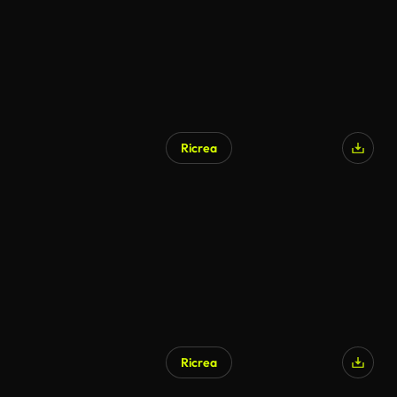
Ricrea
Ricrea