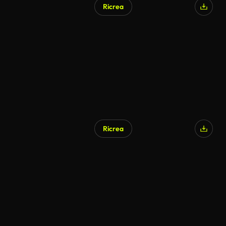
Ricrea
Ricrea