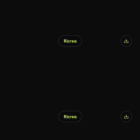
Ricrea
Ricrea