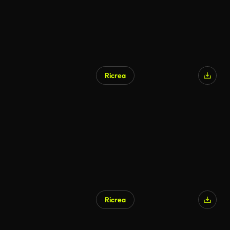
Ricrea
Ricrea