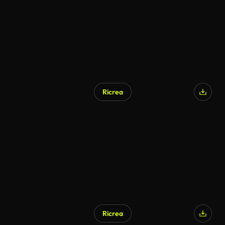
Ricrea
Ricrea