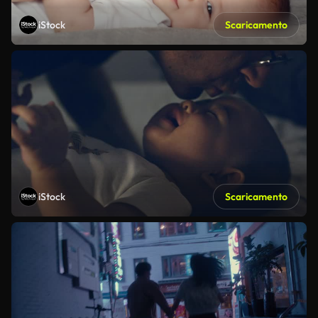
iStock
Scaricamento
iStock
Scaricamento