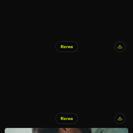
Ricrea
Ricrea