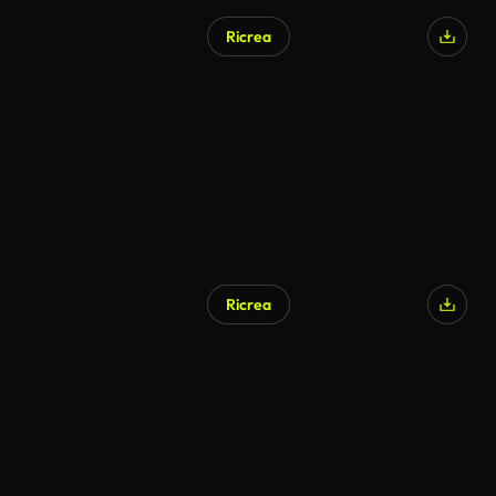
Ricrea
Ricrea