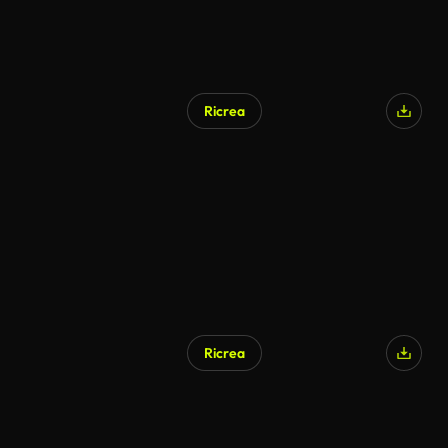
Ricrea
Ricrea