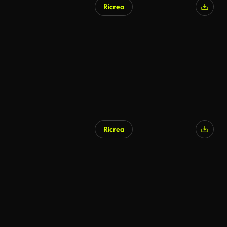
Ricrea
Ricrea