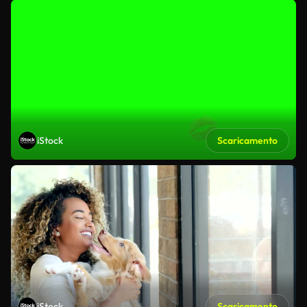
iStock
Scaricamento
iStock
Scaricamento