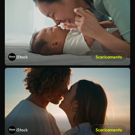
iStock
Scaricamento
iStock
Scaricamento