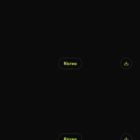
Ricrea
Ricrea