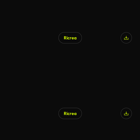
Ricrea
Ricrea