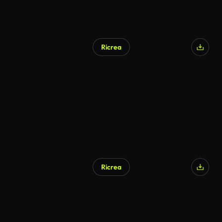
Ricrea
Ricrea