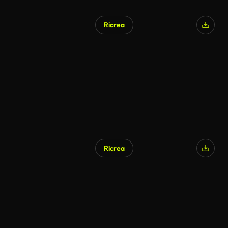
Ricrea
Ricrea