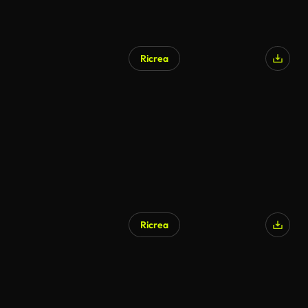
Ricrea
Ricrea