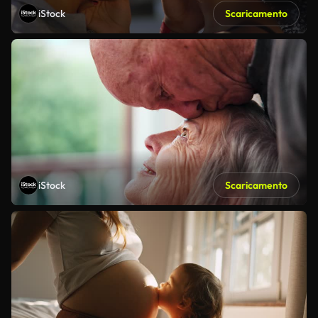
iStock
Scaricamento
iStock
Scaricamento