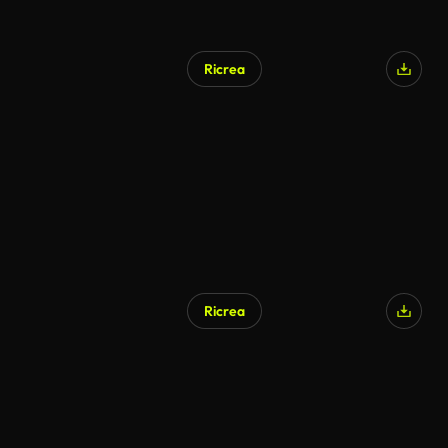
Ricrea
Ricrea