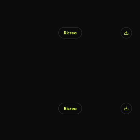
Ricrea
Ricrea