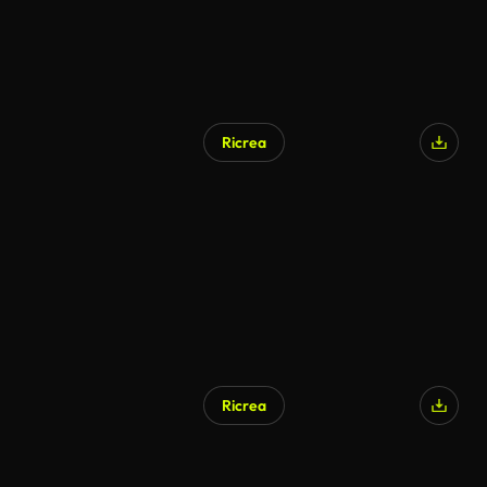
Ricrea
Ricrea