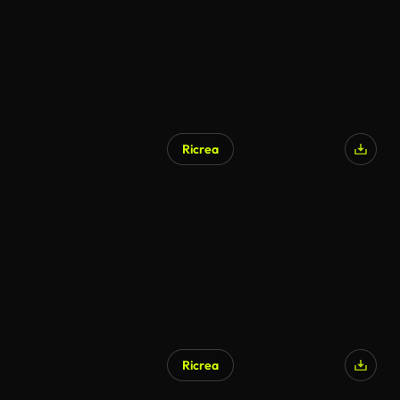
Ricrea
Ricrea