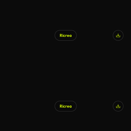
Ricrea
Ricrea