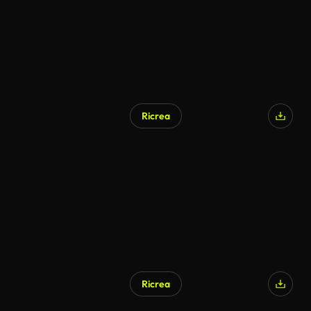
Ricrea
Ricrea