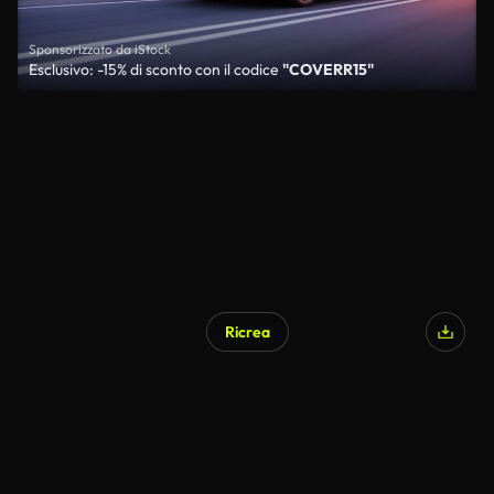
Sponsorizzato da iStock
Esclusivo: -15% di sconto con il codice
"COVERR15"
Ricrea