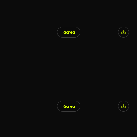
Ricrea
Ricrea