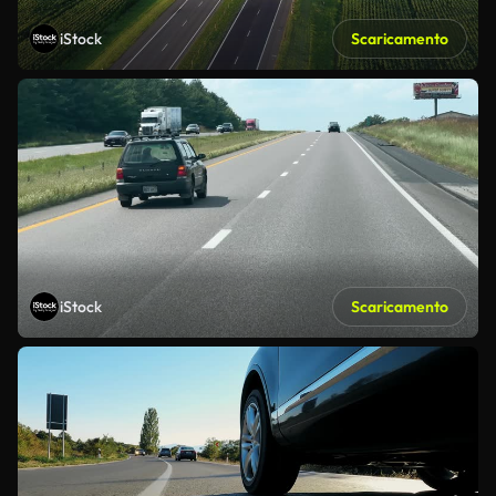
iStock
Scaricamento
iStock
Scaricamento