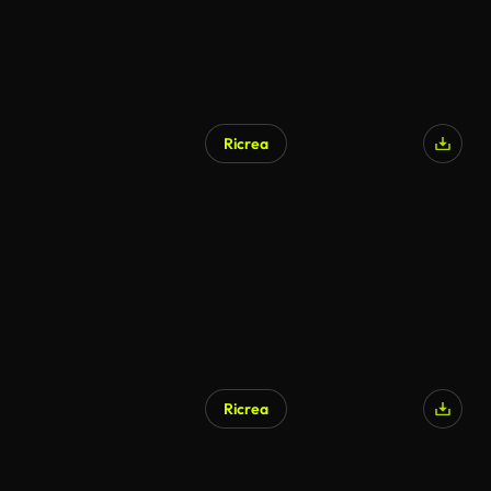
Ricrea
Ricrea