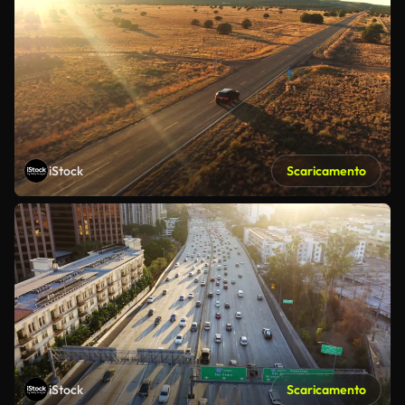
iStock
Scaricamento
iStock
Scaricamento