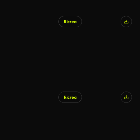
Ricrea
Ricrea