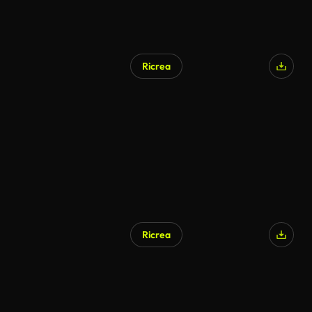
Ricrea
Ricrea