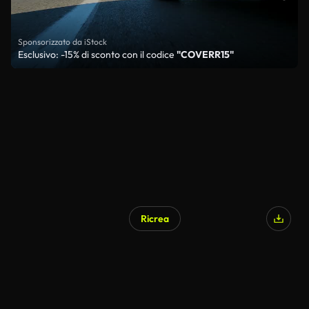
Sponsorizzato da iStock
Esclusivo: -15% di sconto con il codice
"COVERR15"
Ricrea