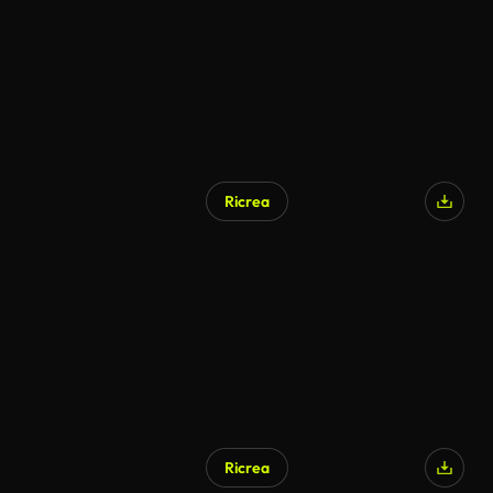
Ricrea
Ricrea