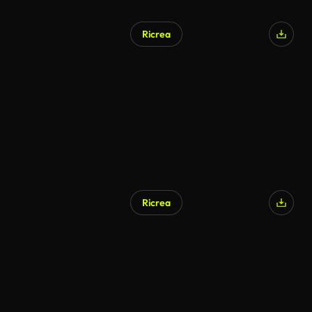
Ricrea
Ricrea