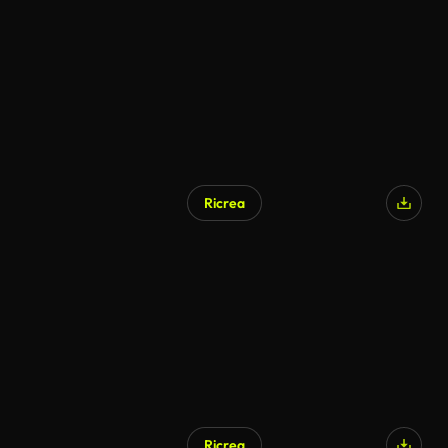
Ricrea
Ricrea