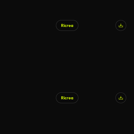
Ricrea
Ricrea