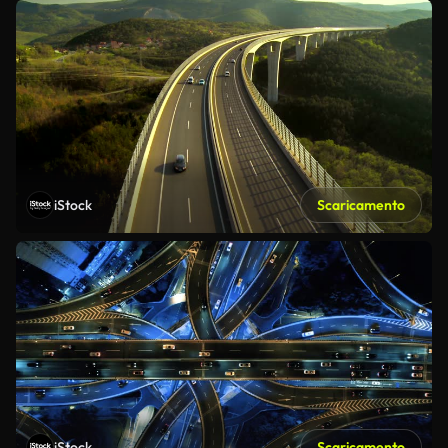
iStock
Scaricamento
iStock
Scaricamento