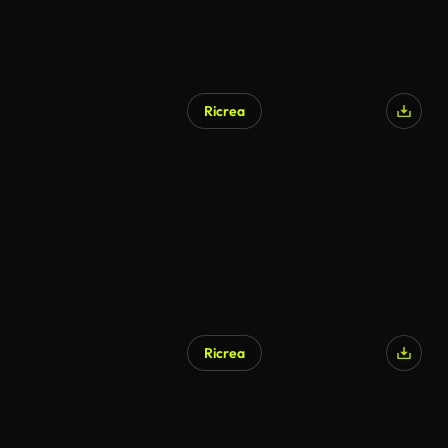
Ricrea
Ricrea