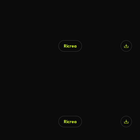
Ricrea
Ricrea