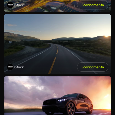
iStock
Scaricamento
iStock
Scaricamento