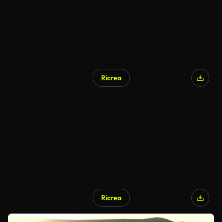
Ricrea
Ricrea