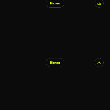
Ricrea
Ricrea