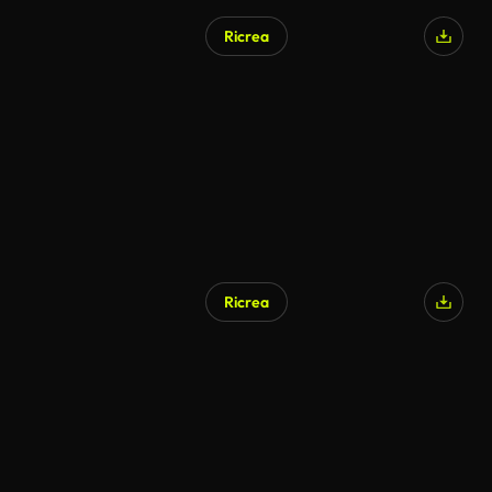
Ricrea
Ricrea