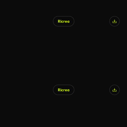
Ricrea
Ricrea