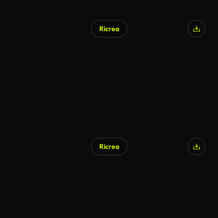
Ricrea
Ricrea