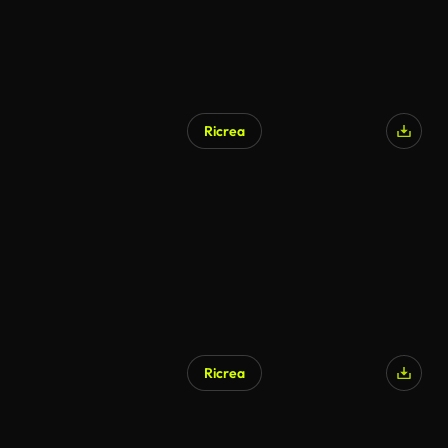
Ricrea
Ricrea