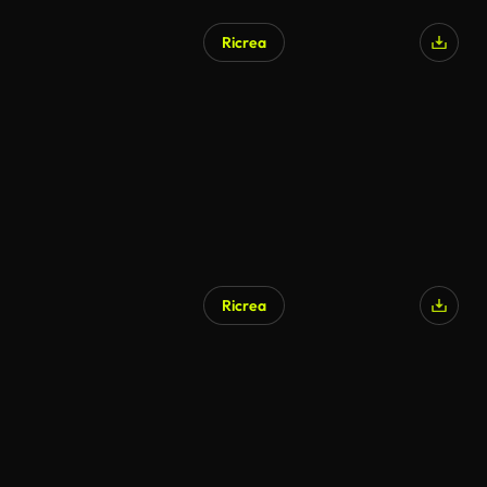
Ricrea
Ricrea