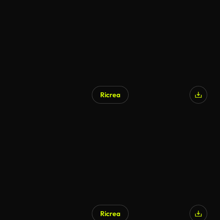
Ricrea
Ricrea