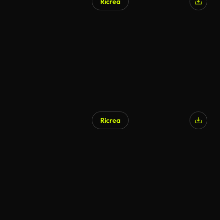
Ricrea
Ricrea