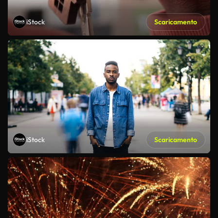
iStock
Scaricamento
iStock
Scaricamento