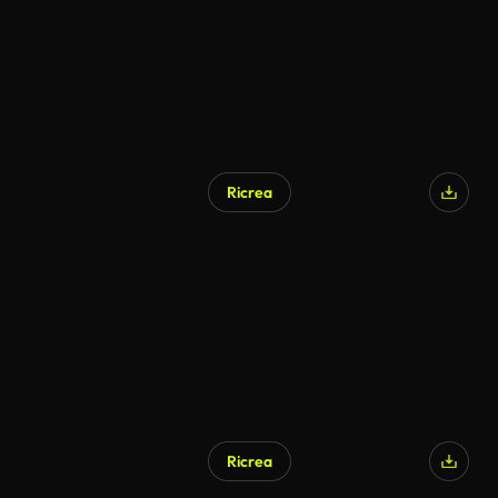
Ricrea
Ricrea