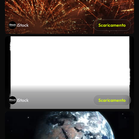
iStock
Scaricamento
iStock
Scaricamento