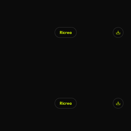
Ricrea
Ricrea