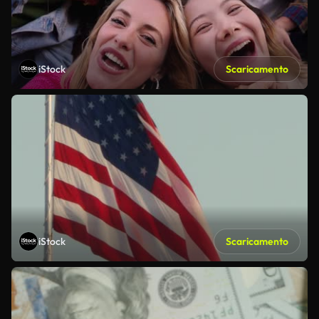
iStock
Scaricamento
iStock
Scaricamento