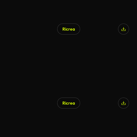
Ricrea
Ricrea