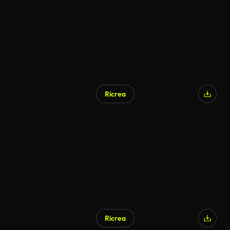
Ricrea
Ricrea