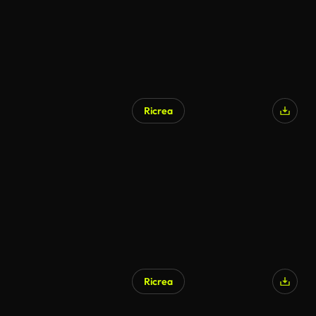
Ricrea
Ricrea