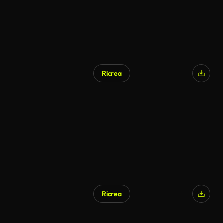
Ricrea
Ricrea