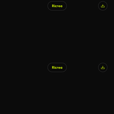
Ricrea
Ricrea