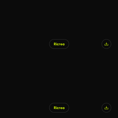
Ricrea
Ricrea