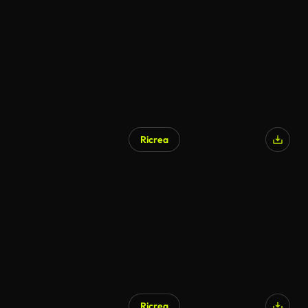
Ricrea
Ricrea