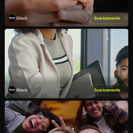
iStock
Scaricamento
iStock
Scaricamento