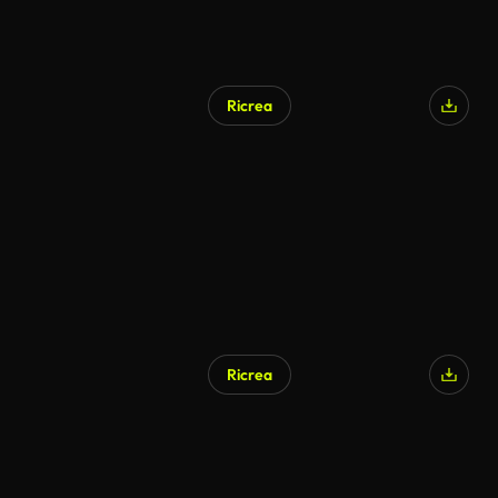
Ricrea
Ricrea