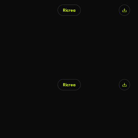
Ricrea
Ricrea