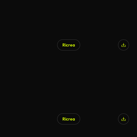
Ricrea
Ricrea