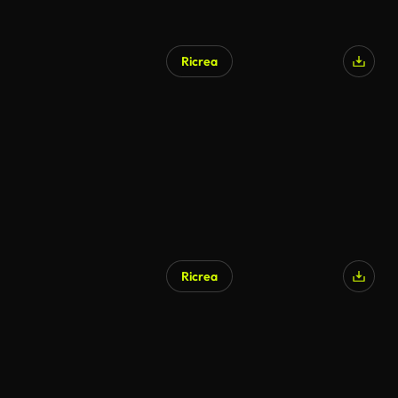
Ricrea
Ricrea