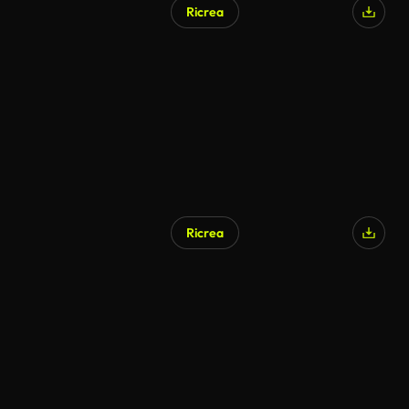
Ricrea
Ricrea