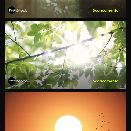
iStock
Scaricamento
iStock
Scaricamento