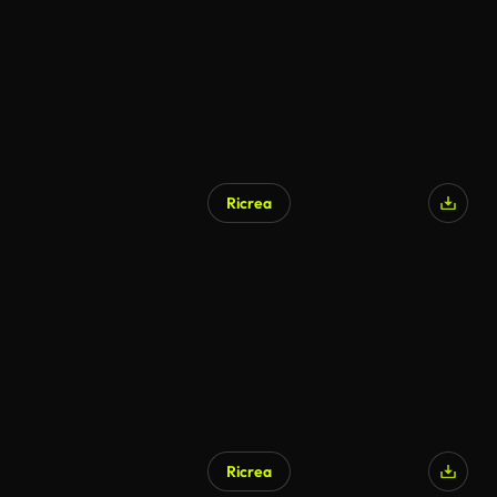
Ricrea
Ricrea