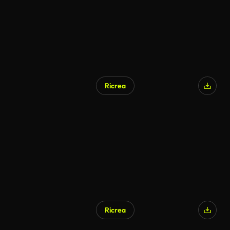
Ricrea
Ricrea