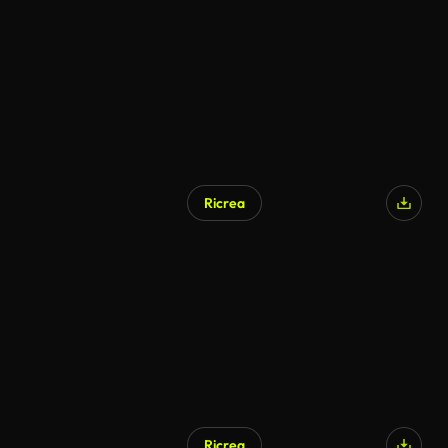
Ricrea
Ricrea