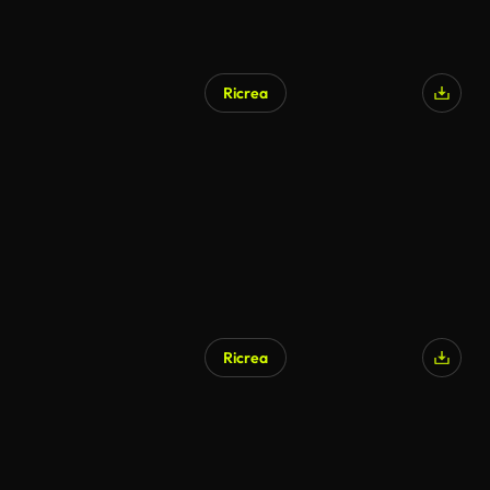
Ricrea
Ricrea