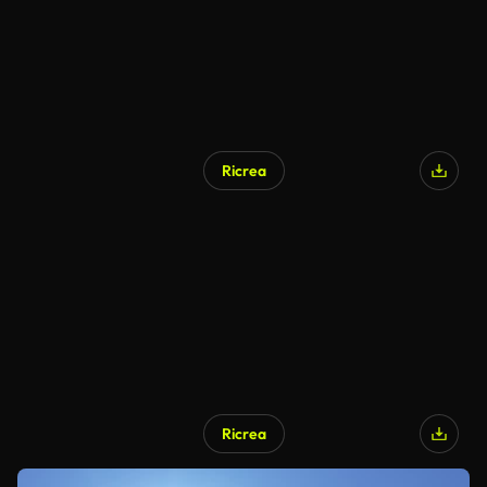
Ricrea
Ricrea