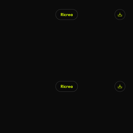
Ricrea
Ricrea