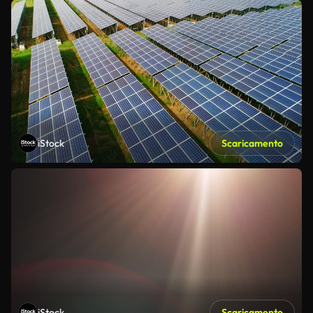
iStock
Scaricamento
iStock
Scaricamento