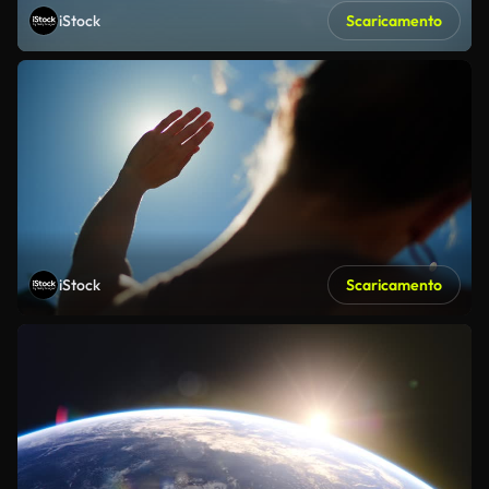
iStock
Scaricamento
iStock
Scaricamento