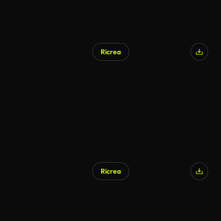
Ricrea
Ricrea