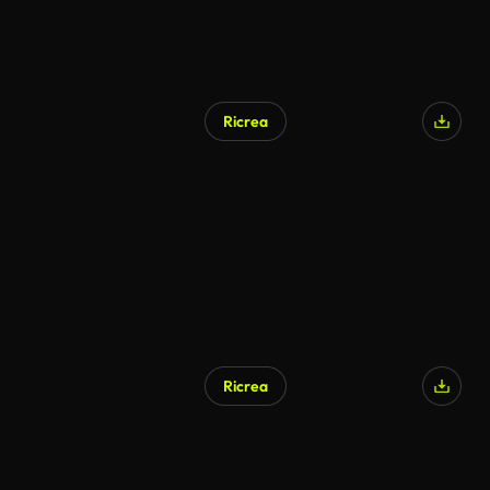
Ricrea
Ricrea