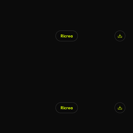
Ricrea
Ricrea