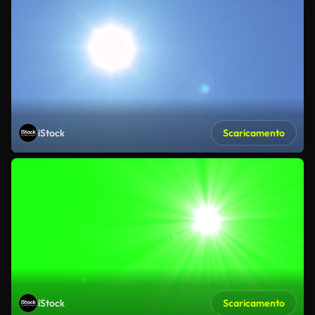
iStock
Scaricamento
iStock
Scaricamento