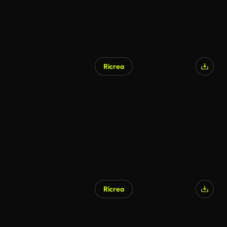
Ricrea
Ricrea