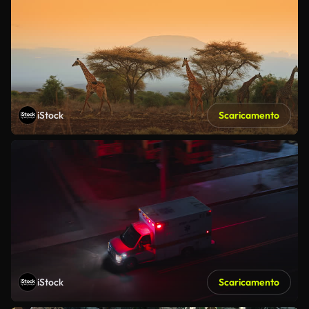
iStock
Scaricamento
iStock
Scaricamento