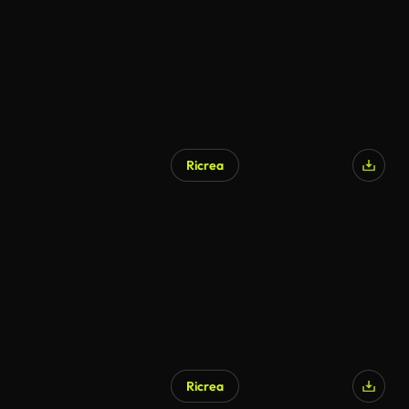
Ricrea
Ricrea