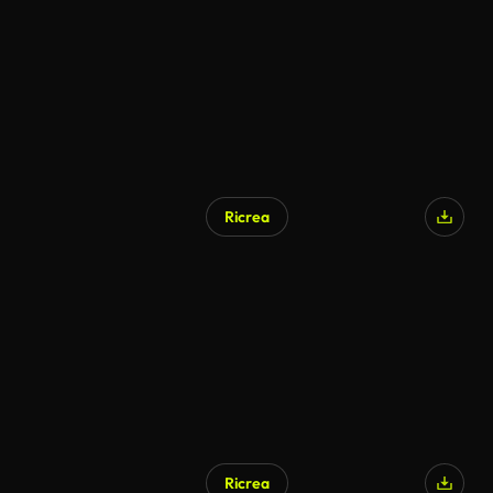
Ricrea
Ricrea