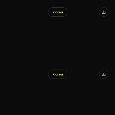
Ricrea
Ricrea