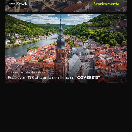
iStock
Scaricamento
Sponsorizzato da iStock
Esclusivo: -15% di sconto con il codice
"COVERR15"