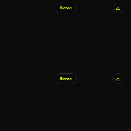
Ricrea
Ricrea