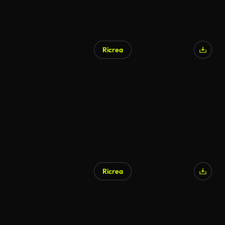
Ricrea
Ricrea