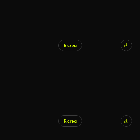
Ricrea
Ricrea