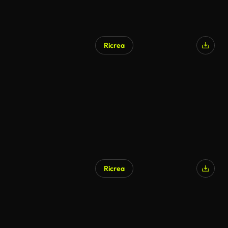
Ricrea
Ricrea