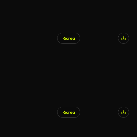
Ricrea
Ricrea