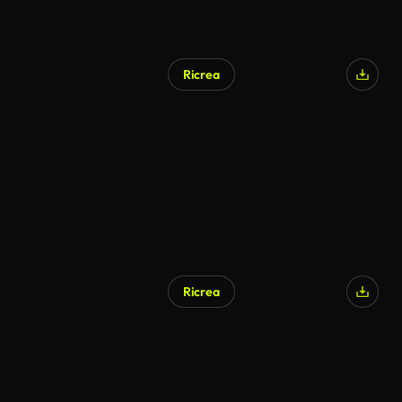
Ricrea
Ricrea