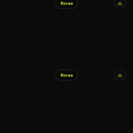
Ricrea
Ricrea