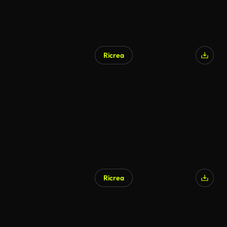
Ricrea
Ricrea