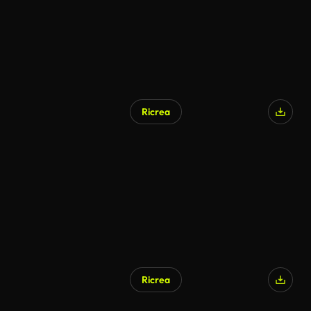
Ricrea
Ricrea