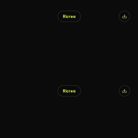
Ricrea
Ricrea