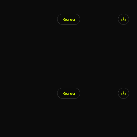
Ricrea
Ricrea