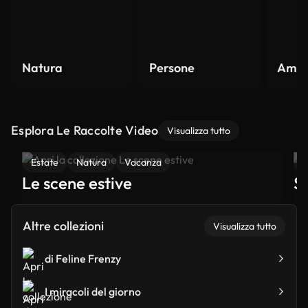
Natura
Persone
Amore
Esplora Le Raccolte Video
Visualizza tutto
Estate
Natura
Vacanza
I
Le scene estive
S
Altre collezioni
Visualizza tutto
di Feline Frenzy
I miracoli del giorno