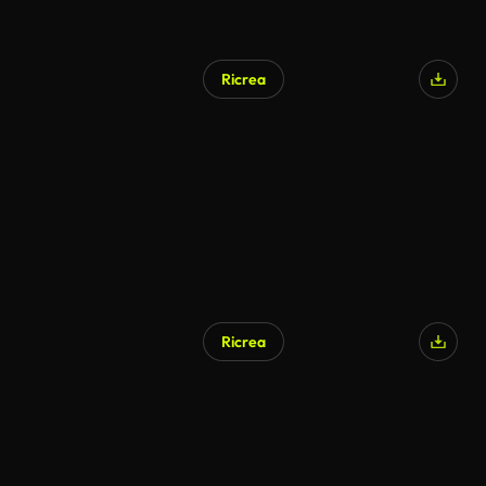
Ricrea
Ricrea