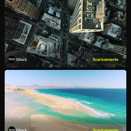
iStock
Scaricamento
iStock
Scaricamento