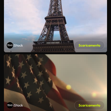
iStock
Scaricamento
iStock
Scaricamento