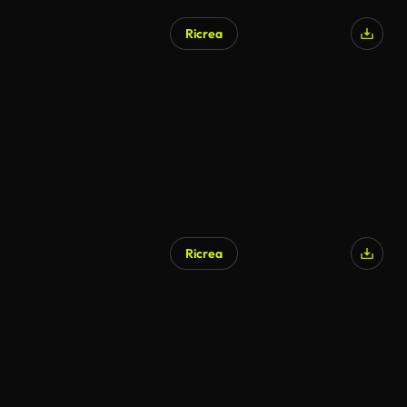
Ricrea
Ricrea