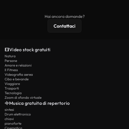
ridistribuito come contenuto stock non riprodotto.
mentre i contenuti premium includono filmati
esclusivi, risoluzione 4K e protezioni di licenza
Hai ancora domande?
estese.
Contattaci
Video stock gratuiti
Natura
Persone
Amore e relazioni
Il Fitness
Videografia aerea
Cibo e bevande
Viaggiare
Trasporti
Tecnologia
Zoom di sfondo virtuale
Musica gratuita di repertorio
sintesi
Drum elettronico
chiavi
pianoforte
Cinematica