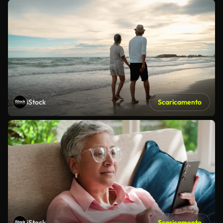
iStock
Scaricamento
iStock
Scaricamento