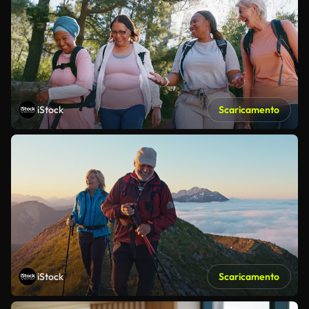
iStock
Scaricamento
iStock
Scaricamento