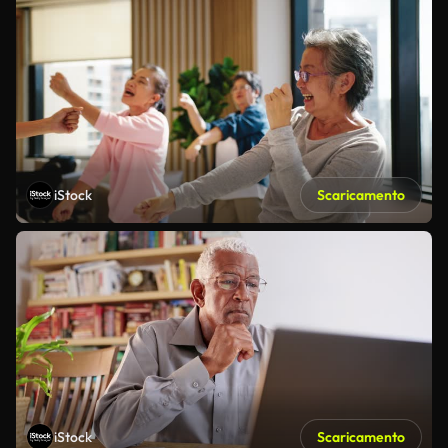
iStock
Scaricamento
iStock
Scaricamento