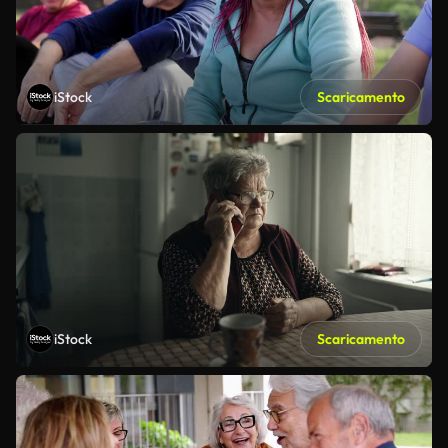
iStock
Scaricamento
iStock
Scaricamento