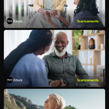
iStock
Scaricamento
iStock
Scaricamento