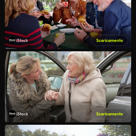
iStock
Scaricamento
iStock
Scaricamento