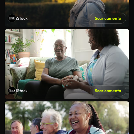
iStock
Scaricamento
iStock
Scaricamento