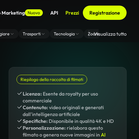
o Marketing
API
Prezzi
Registrazione
Nuovo
Visualizza tutto
giare
Trasporti
Tecnologia
Zoom Di Sfondo Virtuale
Riepilogo della raccolta di filmati
Licenza:
Esente da royalty per uso
commerciale
Contenuto:
video originali e generati
dall'intelligenza artificiale
Specifiche:
Disponibile in qualità 4K e HD
Personalizzazione:
rielabora questo
filmato o genera nuove immagini in
AI