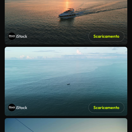
iStock
Scaricamento
iStock
Scaricamento