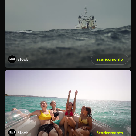
iStock
Scaricamento
iStock
Scaricamento