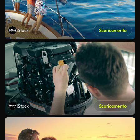
iStock
Scaricamento
iStock
Scaricamento