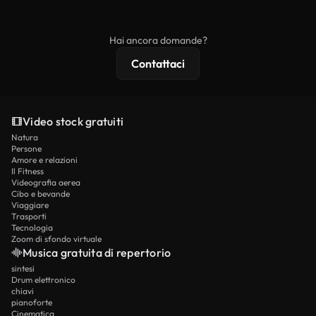
ridistribuito come contenuto stock non riprodotto.
mentre i contenuti premium includono filmati
esclusivi, risoluzione 4K e protezioni di licenza
Hai ancora domande?
estese.
Contattaci
Video stock gratuiti
Natura
Persone
Amore e relazioni
Il Fitness
Videografia aerea
Cibo e bevande
Viaggiare
Trasporti
Tecnologia
Zoom di sfondo virtuale
Musica gratuita di repertorio
sintesi
Drum elettronico
chiavi
pianoforte
Cinematica