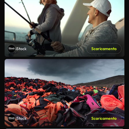
iStock
Scaricamento
iStock
Scaricamento