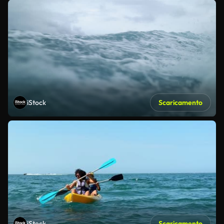
iStock
Scaricamento
iStock
Scaricamento