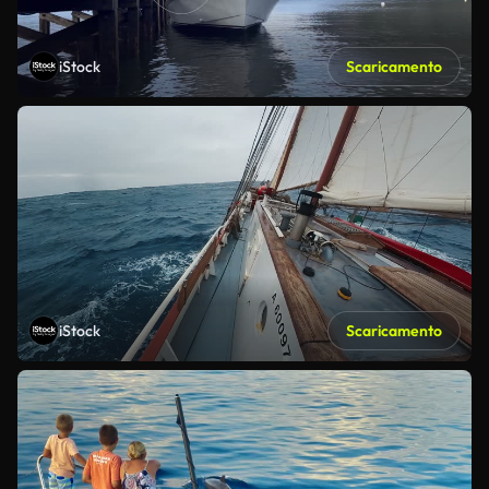
iStock
Scaricamento
iStock
Scaricamento