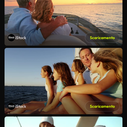
iStock
Scaricamento
iStock
Scaricamento