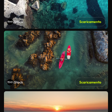
iStock
Scaricamento
iStock
Scaricamento