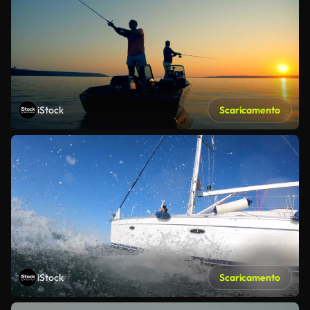
iStock
Scaricamento
iStock
Scaricamento