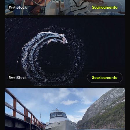
iStock
Scaricamento
iStock
Scaricamento