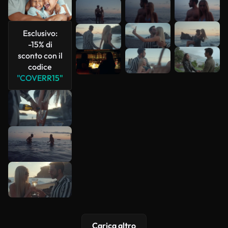
Scopri di
più
Esclusivo:
-15% di
sconto con il
codice
"COVERR15"
Carica altro