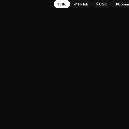
Tutto
TikTok
UGC
Comme
Secret Hack
P