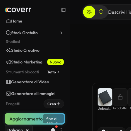
Home
Stock Gratuito
Studiosi
Studio Creativo
Studio Marketing
Nuovo
Strumenti bloccati
Tutto
Generatore di Video
Generatore di Immagini
Progetti
Crea
Prodotto
Unboxing ASMR
Aggiornamento
fino al
65% di
sconto
Italiano