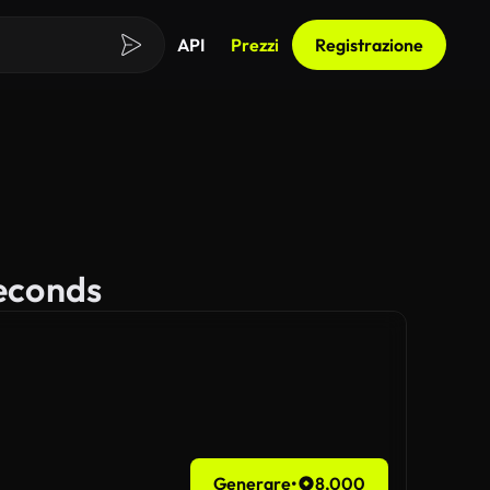
API
Prezzi
Registrazione
Seconds
Generare
•
8,000