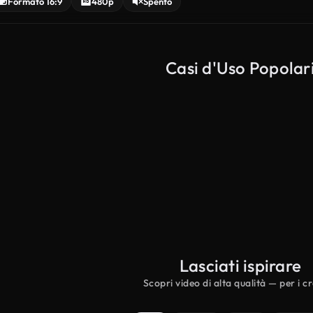
Formato 16:9
480p
Spento
Casi d'Uso Popolar
Video to Ad
Script
Lasciati ispirare
Scopri video di alta qualità — per i c