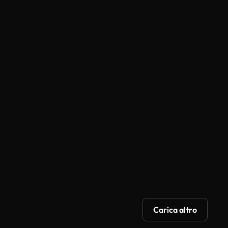
R
TVC
Wild Card
Carica altro