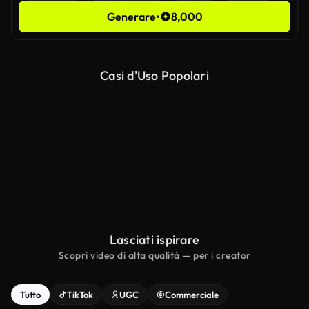
Generare
•
8,000
Casi d'Uso Popolari
Image to Ad
Video to Ad
Lasciati ispirare
Scopri video di alta qualità — per i creator
Tutto
TikTok
UGC
Commerciale