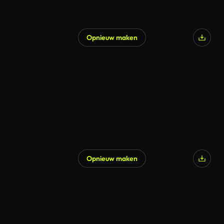
Opnieuw maken
Gegenereerd door AI
Opnieuw maken
Gegenereerd door AI