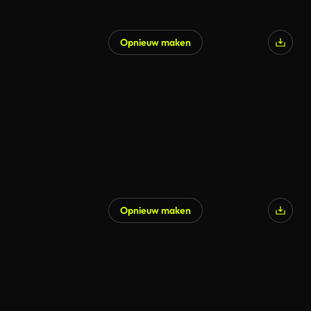
Opnieuw maken
Gegenereerd door AI
Opnieuw maken
Gegenereerd door AI