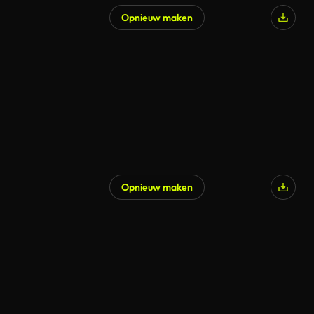
Opnieuw maken
Gegenereerd door AI
Opnieuw maken
Gegenereerd door AI