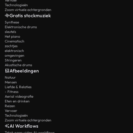
Vervoer
Technologieën
Zoom virtuele achtergronden
Gratis stockmuziek
Synthese
Elektronische drums
sleutels
Het piano
Cinematisch
zachtjes
elektronisch
omgevingen
Stringeren
Akustische drums
Afbeeldingen
Natuur
Mensen
Liefde & Relaties
- Fitness
Aerial videografie
Eten en drinken
Reizen
Vervoer
Technologieën
Zoom virtuele achtergronden
AI Workflows
Tekst-naar-video AI-workflows