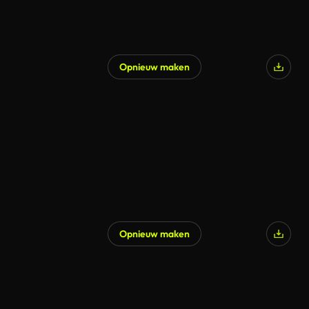
Opnieuw maken
Gegenereerd door AI
Opnieuw maken
Gegenereerd door AI