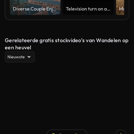
Diverse Couple Enjoying Sunset Views from High Rise Sky Deck Overlooking Palm Jumeirah
Television turn on and off. Switch on tv effect, switch off tv effect. Turn on Lcd TV effect, turn off TV effect . Led Tv on and off on black background
Gerelateerde gratis stockvideo’s van Wandelen op
een heuvel
Nieuwste