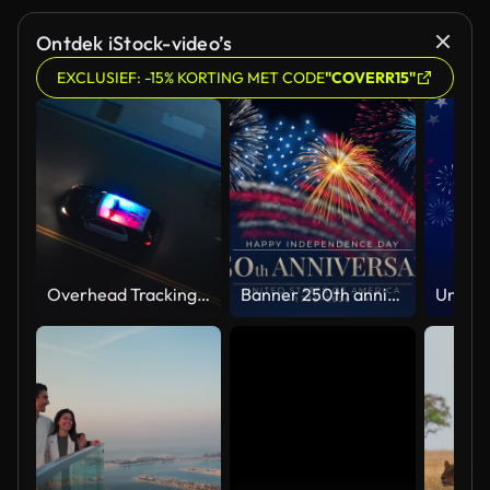
Ontdek iStock-video’s
EXCLUSIEF: -15% KORTING MET CODE
"COVERR15"
Overhead Tracking Drone Shot of a Police Car Driving on a City Street with Lights On at Night
Banner 250th anniversary of the USA. 250 years of independence. 4th of july 2026 usa independence day, video greeting card. US flag fireworks on blue sky background. Fourth of july. 4k seamless loop