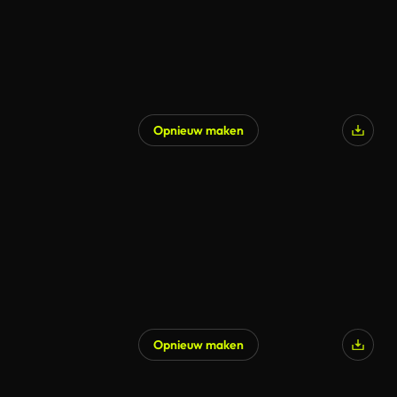
Opnieuw maken
Gegenereerd door AI
Opnieuw maken
Gegenereerd door AI