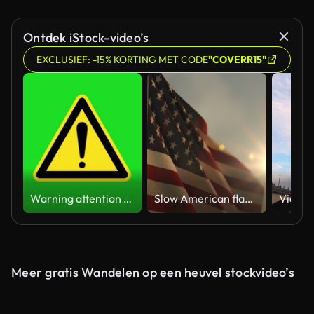
Gegenereerd door AI
Ontdek iStock-video’s
EXCLUSIEF: -15% KORTING MET CODE
"COVERR15"
Warning attention yellow hazard message street sign 4k green screen caution animation
Slow American flag at sunset during Memorial Day in the United States
Meer gratis Wandelen op een heuvel stockvideo’s