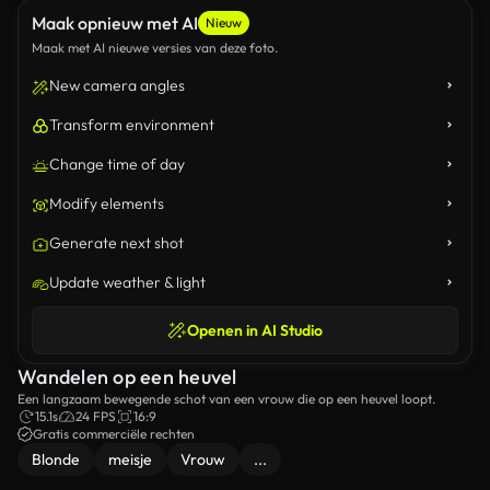
Maak opnieuw met AI
Nieuw
Maak met AI nieuwe versies van deze foto.
New camera angles
Transform environment
Change time of day
Modify elements
Generate next shot
Update weather & light
Openen in AI Studio
Wandelen op een heuvel
Een langzaam bewegende schot van een vrouw die op een heuvel loopt.
15.1s
24 FPS
16:9
Gratis commerciële rechten
Blonde
meisje
Vrouw
...