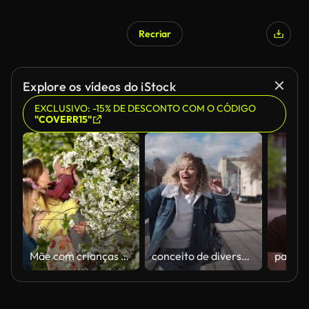
Recriar
Gerado por IA
Explore os vídeos do iStock
EXCLUSIVO: -15% DE DESCONTO COM O CÓDIGO
"COVERR15"
Mãe com crianças cheirando cerejeira desabrocham
conceito de diversão sem preocupações e alegria. menina dançando engraçado na rua.