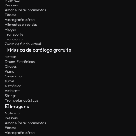
Natureza
Pessoas
Amor e Relacionamentos
Fitness
Videografia aérea
Alimentos e bebidas
Viagem
Transporte
Tecnologia
Zoom de fundo virtual
Música de catálogo gratuita
síntese
Drums Eletrônicos
Chaves
Piano
Cinemática
suave
eletrônico
Ambiente
Strings
Trombetas acústicas
Imagens
Natureza
Pessoas
Amor e Relacionamentos
Fitness
Videografia aérea