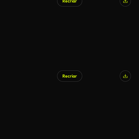
Recriar
Gerado por IA
Recriar