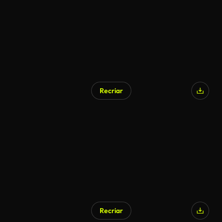
Recriar
Recriar