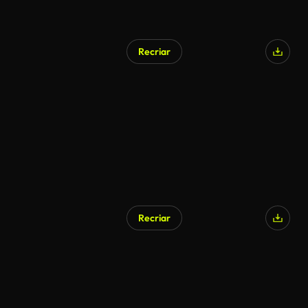
Recriar
Recriar
Gerado por IA