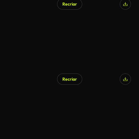
Recriar
Gerado por IA
Recriar
Gerado por IA