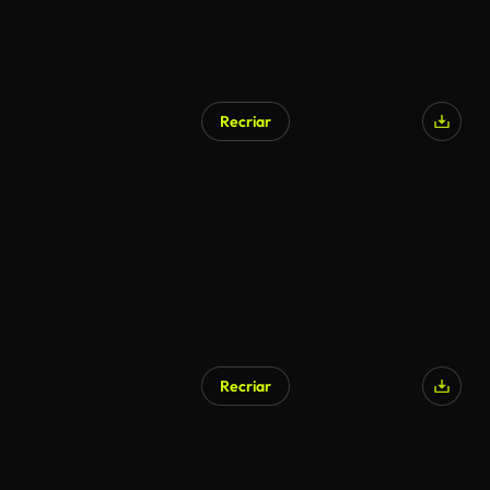
Recriar
Recriar
Gerado por IA