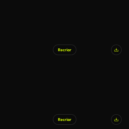
Recriar
Gerado por IA
Recriar