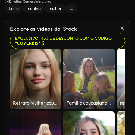
Direitos Comerciais Livres
Loira
menina
mulher
...
Explore os vídeos do iStock
EXCLUSIVO: -15% DE DESCONTO COM O CÓDIGO
"COVERR15"
Retrato Mulher caucasiana Mulher loira empresária com penteado reto. Modelo fêmea que esvoaça o cabelo de vôo que sopra o vento do condicionador no cliente encantador do cliente da senhora do shopping no salão de beleza
Família caucasiana alegre sentada lado a lado, desfrutando de um belo dia ao ar livre