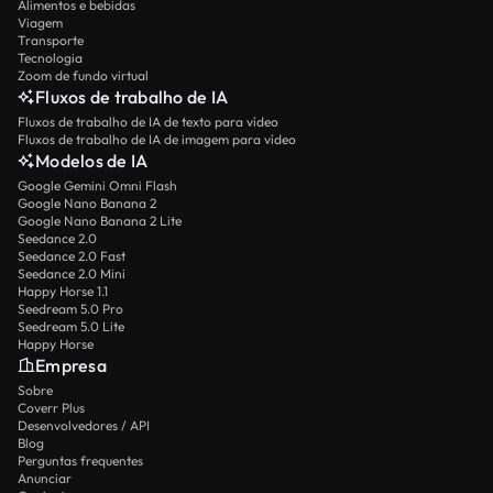
Alimentos e bebidas
Viagem
Transporte
Tecnologia
Zoom de fundo virtual
Fluxos de trabalho de IA
Fluxos de trabalho de IA de texto para vídeo
Fluxos de trabalho de IA de imagem para vídeo
Modelos de IA
Google Gemini Omni Flash
Google Nano Banana 2
Google Nano Banana 2 Lite
Seedance 2.0
Seedance 2.0 Fast
Seedance 2.0 Mini
Happy Horse 1.1
Seedream 5.0 Pro
Seedream 5.0 Lite
Happy Horse
Empresa
Sobre
Coverr Plus
Desenvolvedores / API
Blog
Perguntas frequentes
Anunciar