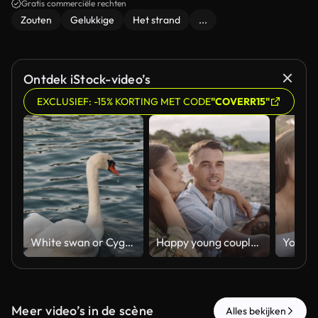
Gratis commerciële rechten
Zouten
Gelukkige
Het strand
...
Ontdek iStock-video’s
EXCLUSIEF: -15% KORTING MET CODE
"COVERR15"
White swan or Cygnus olor floating on the lake
Happy young couple sitting talking on beach
Meer video’s in de scène
Alles bekijken