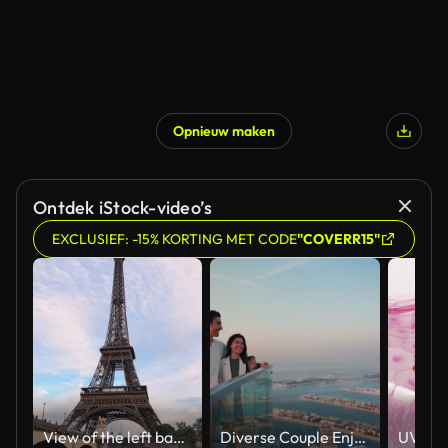
Opnieuw maken
Gegenereerd door AI
Ontdek iStock-video’s
EXCLUSIEF: -15% KORTING MET CODE
"COVERR15"
View of the left bank of the Seine River, the Eiffel Tower, boats sailing on the river, the Quai Jacques-Chirac embankment and Pont d'Iena, Jena Bridge spanning the River Seine of Paris, France.
Diverse Couple Enjoying Sunset Views from High Rise Sky Deck Overlooking Palm Jumeirah