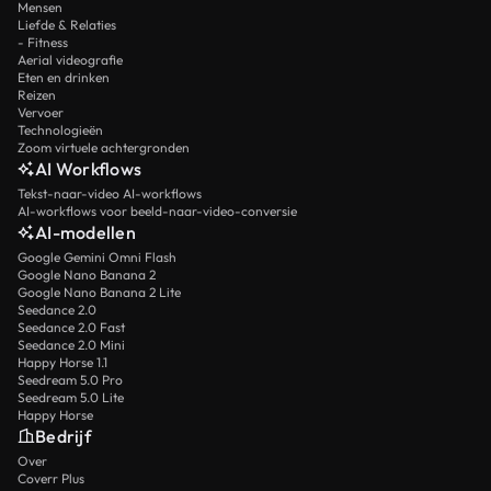
Mensen
Liefde & Relaties
- Fitness
Aerial videografie
Eten en drinken
Reizen
Vervoer
Technologieën
Zoom virtuele achtergronden
AI Workflows
Tekst-naar-video AI-workflows
AI-workflows voor beeld-naar-video-conversie
AI-modellen
Google Gemini Omni Flash
Google Nano Banana 2
Google Nano Banana 2 Lite
Seedance 2.0
Seedance 2.0 Fast
Seedance 2.0 Mini
Happy Horse 1.1
Seedream 5.0 Pro
Seedream 5.0 Lite
Happy Horse
Bedrijf
Over
Coverr Plus