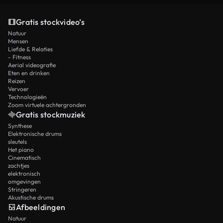
Gratis stockvideo’s
Natuur
Mensen
Liefde & Relaties
- Fitness
Aerial videografie
Eten en drinken
Reizen
Vervoer
Technologieën
Zoom virtuele achtergronden
Gratis stockmuziek
Synthese
Elektronische drums
sleutels
Het piano
Cinematisch
zachtjes
elektronisch
omgevingen
Stringeren
Akustische drums
Afbeeldingen
Natuur