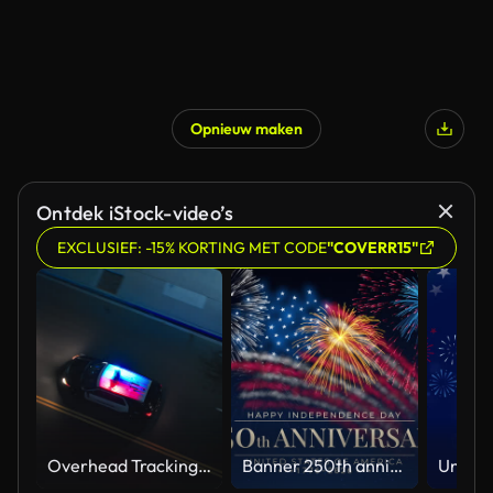
Opnieuw maken
Ontdek iStock-video’s
EXCLUSIEF: -15% KORTING MET CODE
"COVERR15"
Overhead Tracking Drone Shot of a Police Car Driving on a City Street with Lights On at Night
Banner 250th anniversary of the USA. 250 years of independence. 4th of july 2026 usa independence day, video greeting card. US flag fireworks on blue sky background. Fourth of july. 4k seamless loop