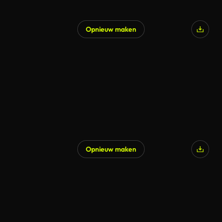
Opnieuw maken
Gegenereerd door AI
Opnieuw maken
Gegenereerd door AI