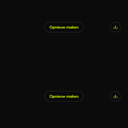
Opnieuw maken
Gegenereerd door AI
Opnieuw maken
Gegenereerd door AI