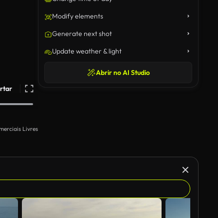
Modify elements
Generate next shot
Update weather & light
Abrir no AI Studio
rtar
merciais Livres