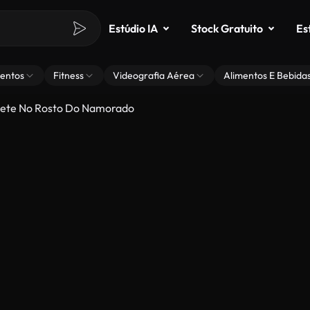
Estúdio IA
Stock Gratuito
Es
entos
Fitness
Videografia Aérea
Alimentos E Bebida
vete No Rosto Do Namorado