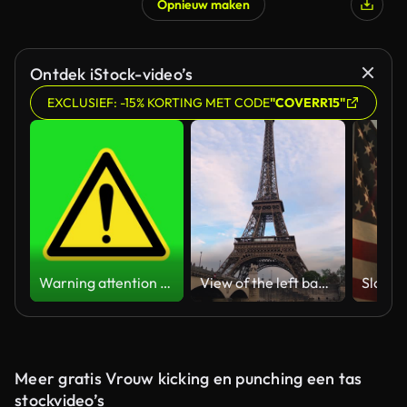
Opnieuw maken
Ontdek iStock-video’s
EXCLUSIEF: -15% KORTING MET CODE
"COVERR15"
Warning attention yellow hazard message street sign 4k green screen caution animation
View of the left bank of the Seine River, the Eiffel Tower, boats sailing on the river, the Quai Jacques-Chirac embankment and Pont d'Iena, Jena Bridge spanning the River Seine of Paris, France.
Meer gratis Vrouw kicking en punching een tas
stockvideo’s