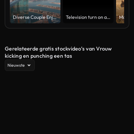
Diverse Couple Enjoying Sunset Views from High Rise Sky Deck Overlooking Palm Jumeirah
Television turn on and off. Switch on tv effect, switch off tv effect. Turn on Lcd TV effect, turn off TV effect . Led Tv on and off on black background
Gerelateerde gratis stockvideo’s van Vrouw
kicking en punching een tas
Nieuwste