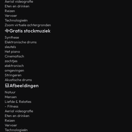
Aerial videografie
Eten en drinken
Reizen
Vervoer
Technologieën
Zoom virtuele achtergronden
Gratis stockmuziek
Synthese
Elektronische drums
sleutels
Het piano
Cinematisch
zachtjes
elektronisch
omgevingen
Stringeren
Akustische drums
Afbeeldingen
Natuur
Mensen
Liefde & Relaties
- Fitness
Aerial videografie
Eten en drinken
Reizen
Vervoer
Technologieën