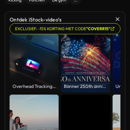
Kicking
Punchen
De gym
...
Ontdek iStock-video’s
EXCLUSIEF: -15% KORTING MET CODE
"COVERR15"
Overhead Tracking Drone Shot of a Police Car Driving on a City Street with Lights On at Night
Banner 250th anniversary of the USA. 250 years of independence. 4th of july 2026 usa independence day, video greeting card. US flag fireworks on blue sky background. Fourth of july. 4k seamless loop