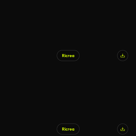
Ricrea
Ricrea