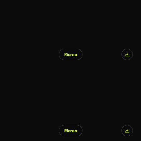
Ricrea
Ricrea