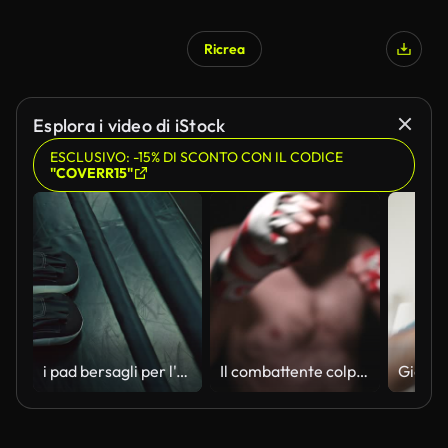
Ricrea
Esplora i video di iStock
ESCLUSIVO: -15% DI SCONTO CON IL CODICE
"COVERR15"
i pad bersagli per l'allenamento di boxe sono sdraiati sul ring in fight club, vista ravvicinata, 4K, Prores
Il combattente colpisce e calcia