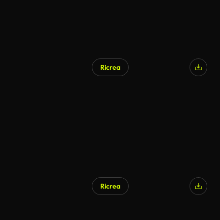
Ricrea
Ricrea