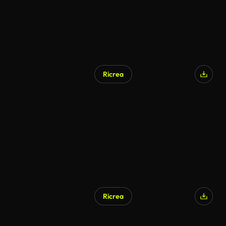
Ricrea
Ricrea