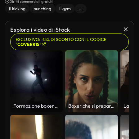
Diritti commerciali gratuiti
Il kicking
punching
Il gym
...
Esplora i video di iStock
ESCLUSIVO: -15% DI SCONTO CON IL CODICE
"COVERR15"
Formazione boxer in studio fumoso. Pugilato sportivo in palestra buia
Boxer che si prepara per l'allenamento