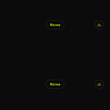
Ricrea
Ricrea