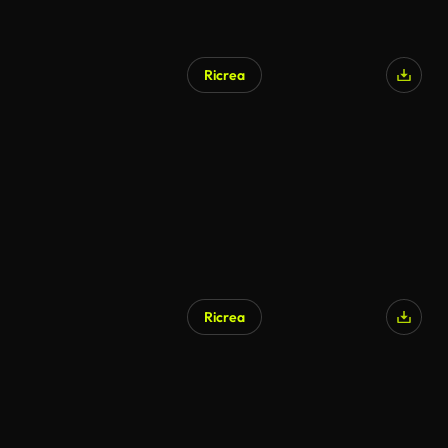
Ricrea
Generato da IA
Ricrea