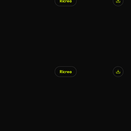
Ricrea
Ricrea