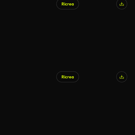
Ricrea
Ricrea