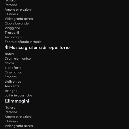
Natura
Persone
Amore e relazioni
Il Fitness
Videografia aerea
Cibo e bevande
Viaggiare
Trasporti
Tecnologia
Zoom di sfondo virtuale
Musica gratuita di repertorio
sintesi
Drum elettronico
chiavi
pianoforte
Cinematica
Smooth
elettronica
Ambiente
stringhe
batterie acustiche
Immagini
Natura
Persone
Amore e relazioni
Il Fitness
Videografia aerea