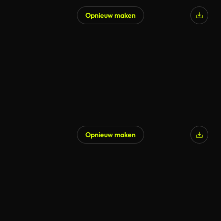
Opnieuw maken
Gegenereerd door AI
Opnieuw maken
Gegenereerd door AI