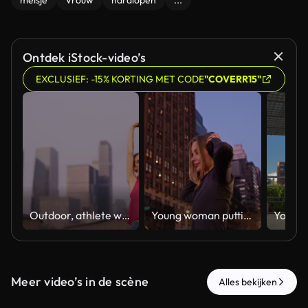
meisje
Vrouw
hardlopen
...
Ontdek iStock-video’s
EXCLUSIEF: -15% KORTING MET CODE
"COVERR15"
Outdoor, athlete woman stretching Routine, training and warm up
Young woman putting on headphones in new york city at dusk
Meer video’s in de scène
Alles bekijken