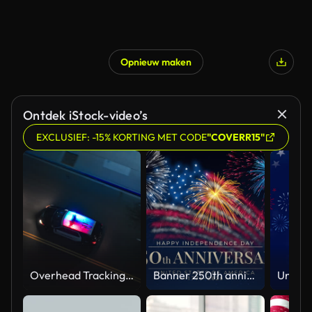
Opnieuw maken
Ontdek iStock-video’s
EXCLUSIEF: -15% KORTING MET CODE
"COVERR15"
Overhead Tracking Drone Shot of a Police Car Driving on a City Street with Lights On at Night
Banner 250th anniversary of the USA. 250 years of independence. 4th of july 2026 usa independence day, video greeting card. US flag fireworks on blue sky background. Fourth of july. 4k seamless loop