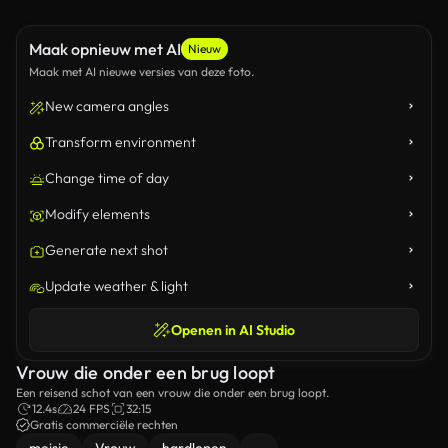
Maak opnieuw met AI
Nieuw
Maak met AI nieuwe versies van deze foto.
New camera angles
Transform environment
Change time of day
Modify elements
Generate next shot
Update weather & light
Openen in AI Studio
Vrouw die onder een brug loopt
Een reisend schot van een vrouw die onder een brug loopt.
12.4s
24 FPS
32:15
Gratis commerciële rechten