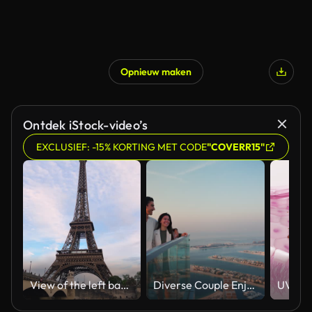
Opnieuw maken
Gegenereerd door AI
Ontdek iStock-video’s
EXCLUSIEF: -15% KORTING MET CODE
"COVERR15"
View of the left bank of the Seine River, the Eiffel Tower, boats sailing on the river, the Quai Jacques-Chirac embankment and Pont d'Iena, Jena Bridge spanning the River Seine of Paris, France.
Diverse Couple Enjoying Sunset Views from High Rise Sky Deck Overlooking Palm Jumeirah