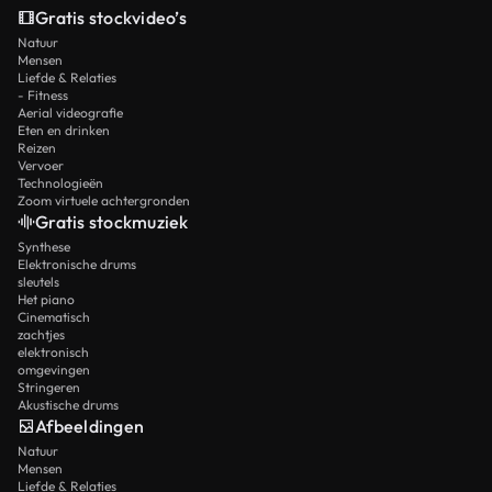
Gratis stockvideo’s
Natuur
Mensen
Liefde & Relaties
- Fitness
Aerial videografie
Eten en drinken
Reizen
Vervoer
Technologieën
Zoom virtuele achtergronden
Gratis stockmuziek
Synthese
Elektronische drums
sleutels
Het piano
Cinematisch
zachtjes
elektronisch
omgevingen
Stringeren
Akustische drums
Afbeeldingen
Natuur
Mensen
Liefde & Relaties