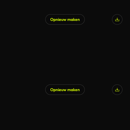
Opnieuw maken
Gegenereerd door AI
Opnieuw maken
Gegenereerd door AI