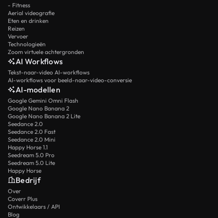
- Fitness
Aerial videografie
Eten en drinken
Reizen
Vervoer
Technologieën
Zoom virtuele achtergronden
AI Workflows
Tekst-naar-video AI-workflows
AI-workflows voor beeld-naar-video-conversie
AI-modellen
Google Gemini Omni Flash
Google Nano Banana 2
Google Nano Banana 2 Lite
Seedance 2.0
Seedance 2.0 Fast
Seedance 2.0 Mini
Happy Horse 1.1
Seedream 5.0 Pro
Seedream 5.0 Lite
Happy Horse
Bedrijf
Over
Coverr Plus
Ontwikkelaars / API
Blog