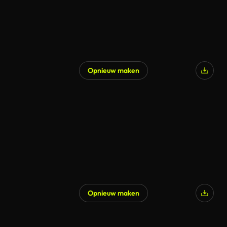
Opnieuw maken
Gegenereerd door AI
Opnieuw maken
Gegenereerd door AI