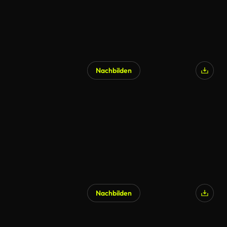
Nachbilden
KI-generiert
Nachbilden
KI-generiert