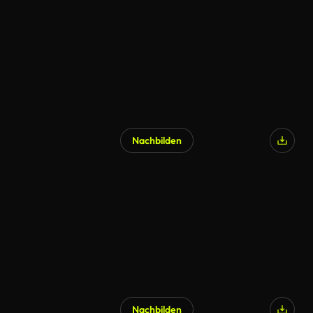
KI-generiert
Nachbilden
KI-generiert
Nachbilden