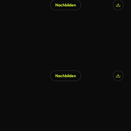
Nachbilden
Nachbilden