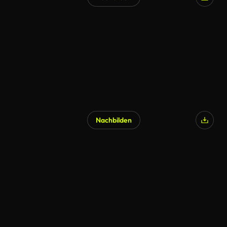
KI-generiert
Nachbilden