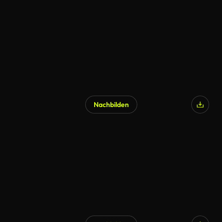
KI-generiert
Nachbilden
KI-generiert