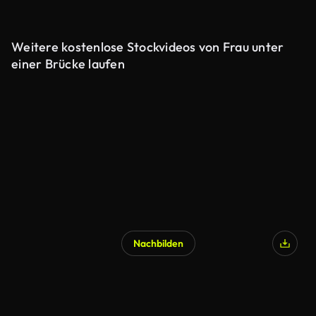
Weitere kostenlose Stockvideos von Frau unter
einer Brücke laufen
Nachbilden
KI-generiert