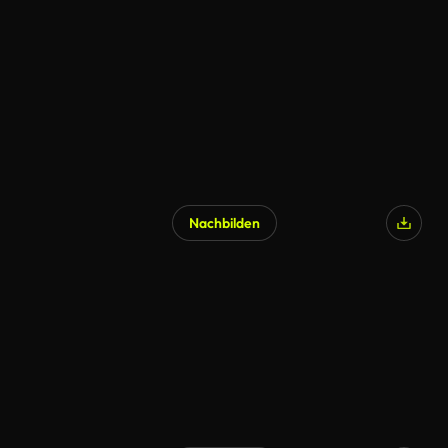
Nachbilden