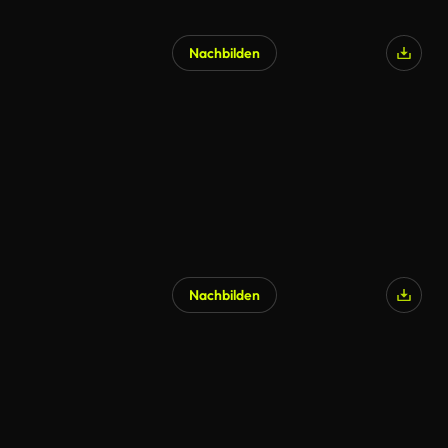
Nachbilden
Nachbilden