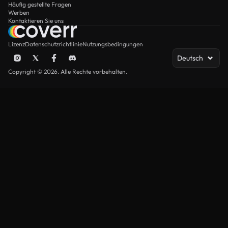
Häufig gestellte Fragen
Werben
Kontaktieren Sie uns
Lizenz
Datenschutzrichtlinie
Nutzungsbedingungen
Deutsch
Copyright © 2026. Alle Rechte vorbehalten.