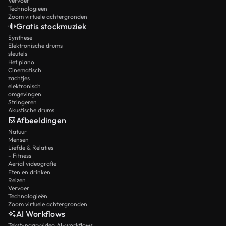
Vervoer
Technologieën
Zoom virtuele achtergronden
Gratis stockmuziek
Synthese
Elektronische drums
sleutels
Het piano
Cinematisch
zachtjes
elektronisch
omgevingen
Stringeren
Akustische drums
Afbeeldingen
Natuur
Mensen
Liefde & Relaties
- Fitness
Aerial videografie
Eten en drinken
Reizen
Vervoer
Technologieën
Zoom virtuele achtergronden
AI Workflows
Tekst-naar-video AI-workflows