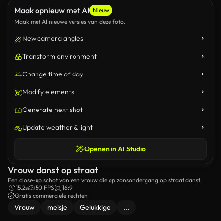
Maak opnieuw met AI
Nieuw
Maak met AI nieuwe versies van deze foto.
New camera angles
Transform environment
Change time of day
Modify elements
Generate next shot
Update weather & light
Openen in AI Studio
Vrouw danst op straat
Een close-up schot van een vrouw die op zonsondergang op straat danst.
15.2s
50 FPS
16:9
Gratis commerciële rechten
Vrouw
meisje
Gelukkige
...