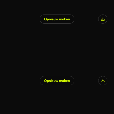
Opnieuw maken
Gegenereerd door AI
Opnieuw maken
Gegenereerd door AI