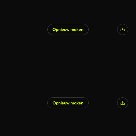
Opnieuw maken
Gegenereerd door AI
Opnieuw maken
Gegenereerd door AI