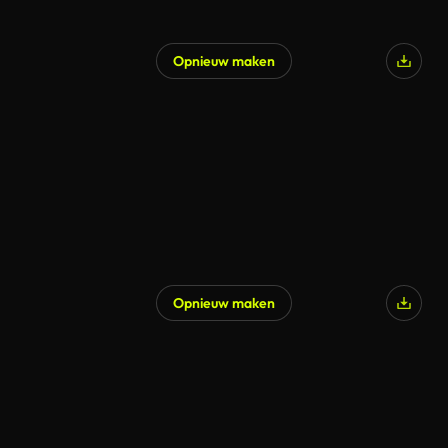
Opnieuw maken
Gegenereerd door AI
Opnieuw maken
Gegenereerd door AI