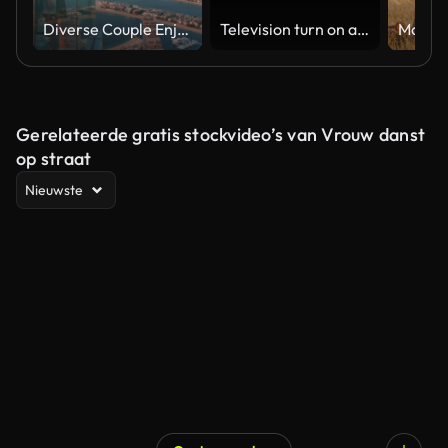
Diverse Couple Enjoying Sunset Views from High Rise Sky Deck Overlooking Palm Jumeirah
Television turn on and off. Switch on tv effect, switch off tv effect. Turn on Lcd TV effect, turn off TV effect . Led Tv on and off on black background
Gerelateerde gratis stockvideo’s van Vrouw danst
op straat
Nieuwste