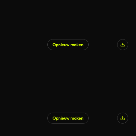
Opnieuw maken
Gegenereerd door AI
Opnieuw maken
Gegenereerd door AI