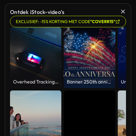
Ontdek iStock-video’s
EXCLUSIEF: -15% KORTING MET CODE
"COVERR15"
Overhead Tracking Drone Shot of a Police Car Driving on a City Street with Lights On at Night
Banner 250th anniversary of the USA. 250 years of independence. 4th of july 2026 usa independence day, video greeting card. US flag fireworks on blue sky background. Fourth of july. 4k seamless loop