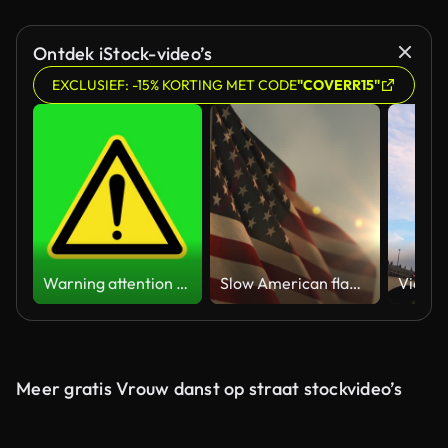
Gegenereerd door AI
Ontdek iStock-video’s
EXCLUSIEF: -15% KORTING MET CODE
"COVERR15"
Warning attention yellow hazard message street sign 4k green screen caution animation
Slow American flag at sunset during Memorial Day in the United States
Meer gratis Vrouw danst op straat stockvideo’s