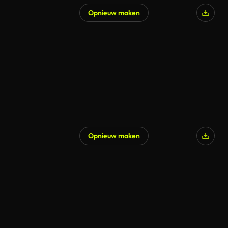
Opnieuw maken
Gegenereerd door AI
Opnieuw maken
Gegenereerd door AI