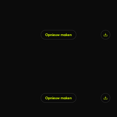
Opnieuw maken
Gegenereerd door AI
Opnieuw maken
Gegenereerd door AI