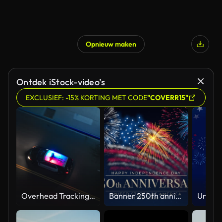
Opnieuw maken
Ontdek iStock-video’s
EXCLUSIEF: -15% KORTING MET CODE
"COVERR15"
Overhead Tracking Drone Shot of a Police Car Driving on a City Street with Lights On at Night
Banner 250th anniversary of the USA. 250 years of independence. 4th of july 2026 usa independence day, video greeting card. US flag fireworks on blue sky background. Fourth of july. 4k seamless loop