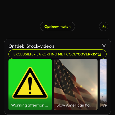
Opnieuw maken
Ontdek iStock-video’s
EXCLUSIEF: -15% KORTING MET CODE
"COVERR15"
Warning attention yellow hazard message street sign 4k green screen caution animation
Slow American flag at sunset during Memorial Day in the United States