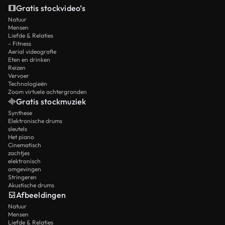
Gratis stockvideo’s
Natuur
Mensen
Liefde & Relaties
- Fitness
Aerial videografie
Eten en drinken
Reizen
Vervoer
Technologieën
Zoom virtuele achtergronden
Gratis stockmuziek
Synthese
Elektronische drums
sleutels
Het piano
Cinematisch
zachtjes
elektronisch
omgevingen
Stringeren
Akustische drums
Afbeeldingen
Natuur
Mensen
Liefde & Relaties