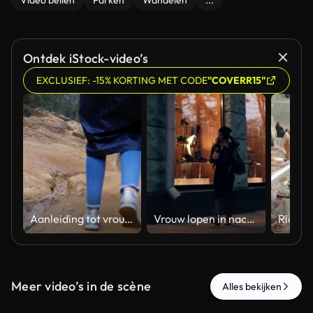
Video bellen
Parken
Wandelen
...
Ontdek iStock-video’s
EXCLUSIEF: -15% KORTING MET CODE
"COVERR15"
Aanleiding tot vrouwelijke toerist in regenjas op stone mountain trail te lopen. Voeten van vrouw wandelen door een smalle ravijn. Benen van het meisje in sneakers gaan op de rotsachtige weg. Lage hoek van weergave close-up
Vrouw lopen in nacht stad straat in de buurt van winkels
Meer video’s in de scène
Alles bekijken