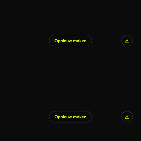
Opnieuw maken
Gegenereerd door AI
Opnieuw maken
Gegenereerd door AI