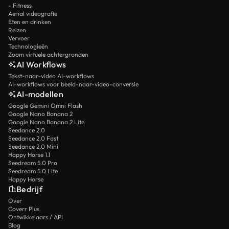
- Fitness
Aerial videografie
Eten en drinken
Reizen
Vervoer
Technologieën
Zoom virtuele achtergronden
AI Workflows
Tekst-naar-video AI-workflows
AI-workflows voor beeld-naar-video-conversie
AI-modellen
Google Gemini Omni Flash
Google Nano Banana 2
Google Nano Banana 2 Lite
Seedance 2.0
Seedance 2.0 Fast
Seedance 2.0 Mini
Happy Horse 1.1
Seedream 5.0 Pro
Seedream 5.0 Lite
Happy Horse
Bedrijf
Over
Coverr Plus
Ontwikkelaars / API
Blog