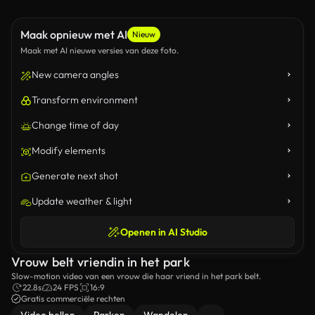
Maak opnieuw met AI
Nieuw
Maak met AI nieuwe versies van deze foto.
New camera angles
Transform environment
Change time of day
Modify elements
Generate next shot
Update weather & light
Openen in AI Studio
Vrouw belt vriendin in het park
Slow-motion video van een vrouw die haar vriend in het park belt.
22.8s
24 FPS
16:9
Gratis commerciële rechten