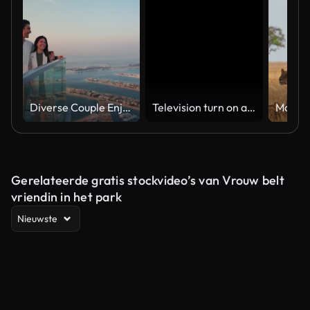
Diverse Couple Enjoying Sunset Views from High Rise Sky Deck Overlooking Palm Jumeirah
Television turn on and off. Switch on tv effect, switch off tv effect. Turn on Lcd TV effect, turn off TV effect . Led Tv on and off on black background
Gerelateerde gratis stockvideo’s van Vrouw belt
vriendin in het park
Nieuwste