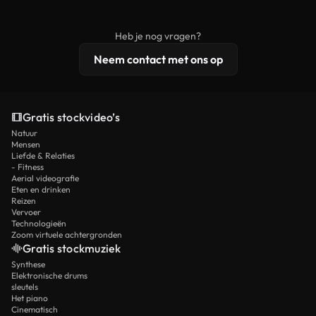
onbewerkt stockmateriaal wordt verspreid.
rechten, terwijl premium content exclusieve
beelden, 4K-resolutie en uitgebreidere
Heb je nog vragen?
licentiebescherming omvat.
Neem contact met ons op
Gratis stockvideo’s
Natuur
Mensen
Liefde & Relaties
- Fitness
Aerial videografie
Eten en drinken
Reizen
Vervoer
Technologieën
Zoom virtuele achtergronden
Gratis stockmuziek
Synthese
Elektronische drums
sleutels
Het piano
Cinematisch