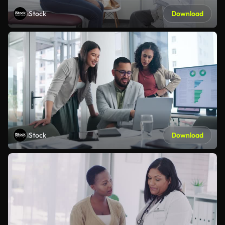
iStock
Download
iStock
Download