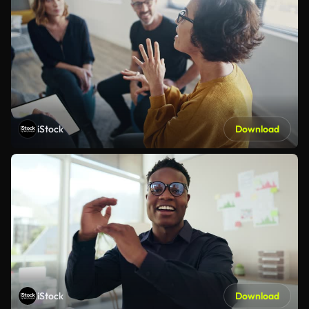
iStock
Download
iStock
Download