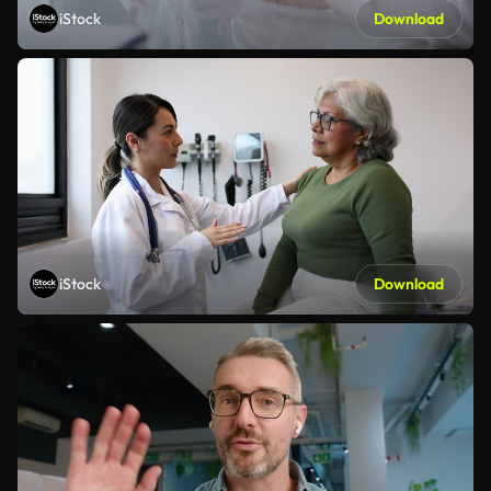
iStock
Download
iStock
Download