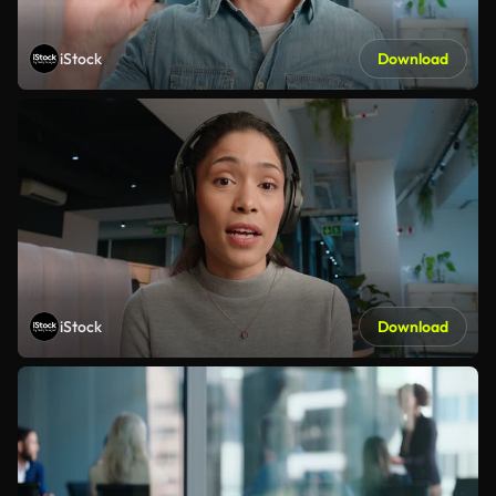
iStock
Download
iStock
Download