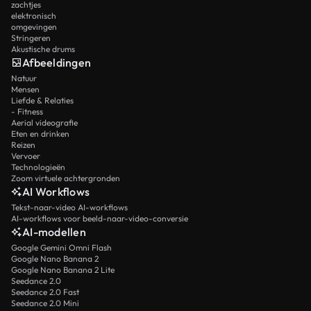
zachtjes
elektronisch
omgevingen
Stringeren
Akustische drums
Afbeeldingen
Natuur
Mensen
Liefde & Relaties
- Fitness
Aerial videografie
Eten en drinken
Reizen
Vervoer
Technologieën
Zoom virtuele achtergronden
AI Workflows
Tekst-naar-video AI-workflows
AI-workflows voor beeld-naar-video-conversie
AI-modellen
Google Gemini Omni Flash
Google Nano Banana 2
Google Nano Banana 2 Lite
Seedance 2.0
Seedance 2.0 Fast
Seedance 2.0 Mini