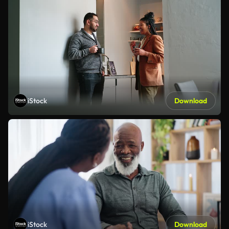
iStock
Download
iStock
Download