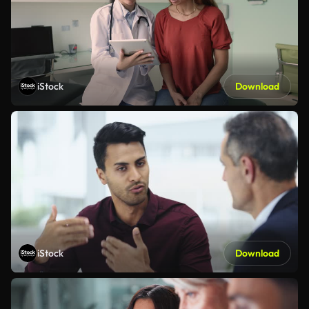
iStock
Download
iStock
Download