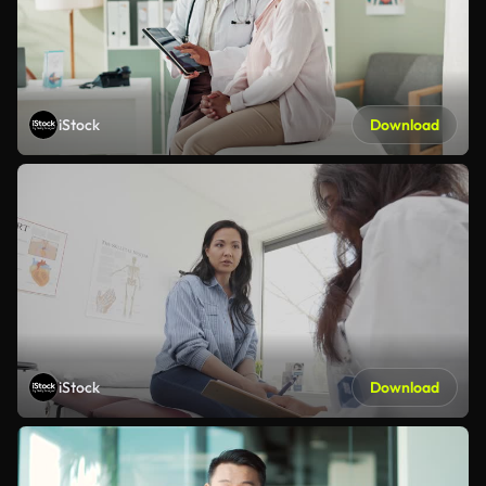
iStock
Download
iStock
Download