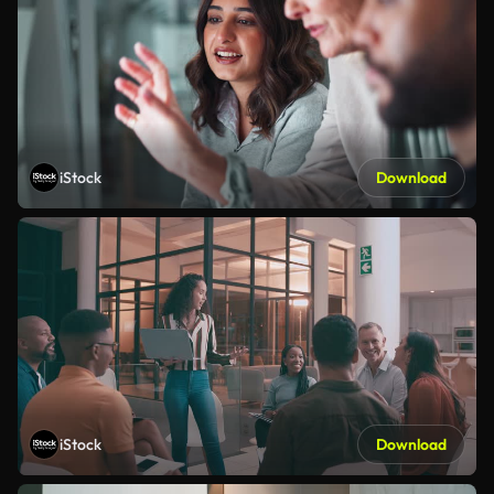
iStock
Download
iStock
Download