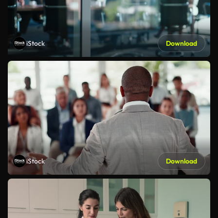
iStock
Download
iStock
Download