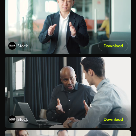
iStock
Download
iStock
Download