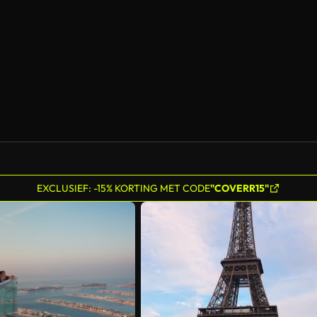
EXCLUSIEF: -15% KORTING MET CODE
"COVERR15"