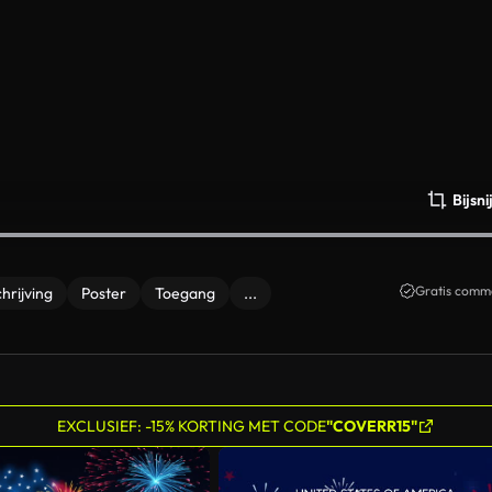
Bijsn
Gratis comme
chrijving
Poster
Toegang
...
EXCLUSIEF: -15% KORTING MET CODE
"COVERR15"