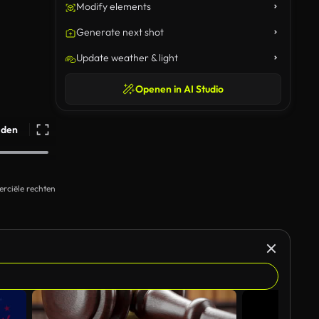
Modify elements
Generate next shot
Update weather & light
Openen in AI Studio
ijden
rciële rechten