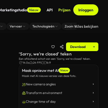
Marketingstudio
API
Prijzen
Inloggen
Nieuw
Alles bekijken
Vervoer
Technologieën
Zoom Virtuele Achtergrond
Download
‘Sorry, we’re closed’ teken
Een afsluitend schot van een 'Sorry, we're closed' teken.
14.0s
24 FPS
16:9
Maak opnieuw met AI
Nieuw
Maak met AI nieuwe versies van deze foto.
New camera angles
Transform environment
Change time of day