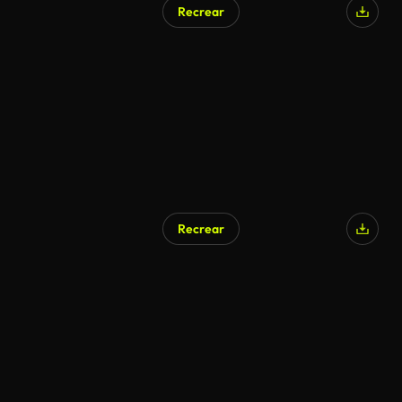
Recrear
Recrear