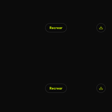
Recrear
Generado por IA
Recrear