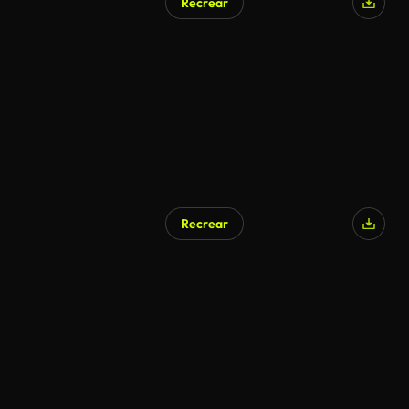
Recrear
Recrear