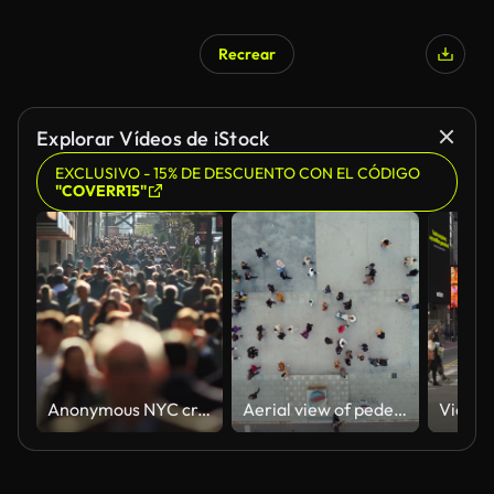
Recrear
Explorar Vídeos de iStock
EXCLUSIVO - 15% DE DESCUENTO CON EL CÓDIGO
"COVERR15"
Anonymous NYC crowd in slow motion
Aerial view of pedestrians walking across