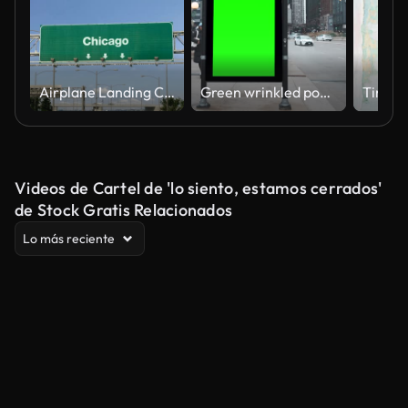
Airplane Landing Chicago
Green wrinkled poster template in city. Glued paper mockup. Blank wheatpaste on textured wall. Empty street art sticker mock up. Billboard advertisment advertiser in Chicago, Illinois, USA
Videos de Cartel de 'lo siento, estamos cerrados'
de Stock Gratis Relacionados
Lo más reciente