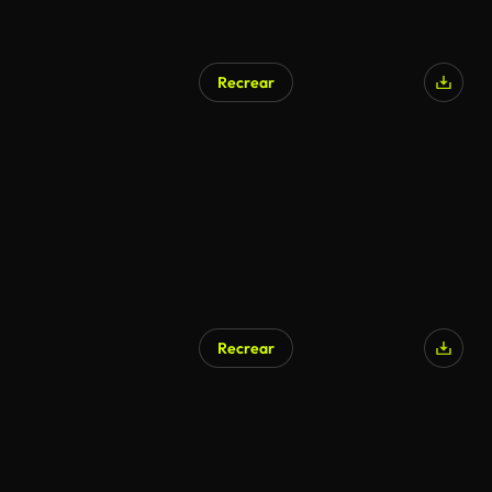
Recrear
Recrear
Generado por IA