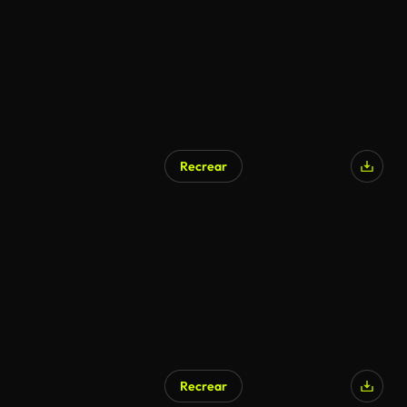
Recrear
Recrear