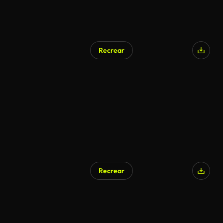
Recrear
Recrear