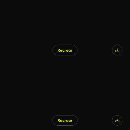
Recrear
Generado por IA
Recrear