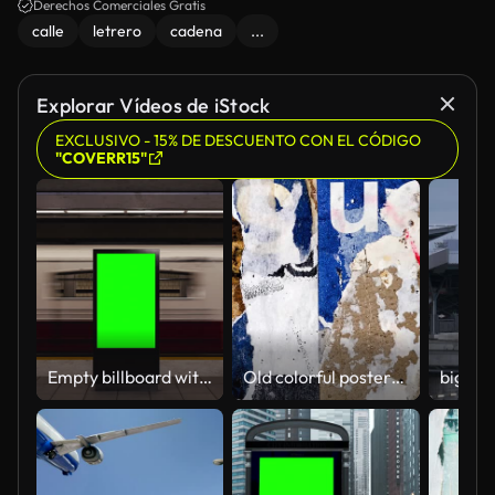
Derechos Comerciales Gratis
calle
letrero
cadena
...
Explorar Vídeos de iStock
EXCLUSIVO - 15% DE DESCUENTO CON EL CÓDIGO
"COVERR15"
Empty billboard with a green screen for advertising on a subway station. 4k 3D animation
Old colorful posters ripped torn crumpled paper abstract grunge texture wall backdrop placard surface. Seamless loop collage urban street posters slideshow background