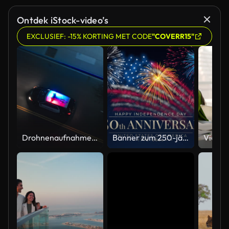
Ontdek iStock-video’s
EXCLUSIEF: -15% KORTING MET CODE
"COVERR15"
Drohnenaufnahme aus der Luft eines Polizeiautos, das nachts mit eingeschaltetem Licht auf einer Stadtstraße fährt
Banner zum 250-jährigen Jubiläum der USA. 250 Jahre Unabhängigkeit. 4. Juli 2026, US-Unabhängigkeitstag, Video-Grußkarte. US-Flaggen-Feuerwerk auf blauem Himmelshintergrund. Vierter Juli. 4K nahtlose Schleife