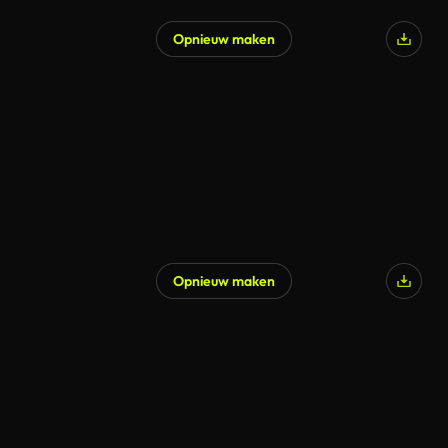
Opnieuw maken
Gegenereerd door AI
Opnieuw maken
Gegenereerd door AI