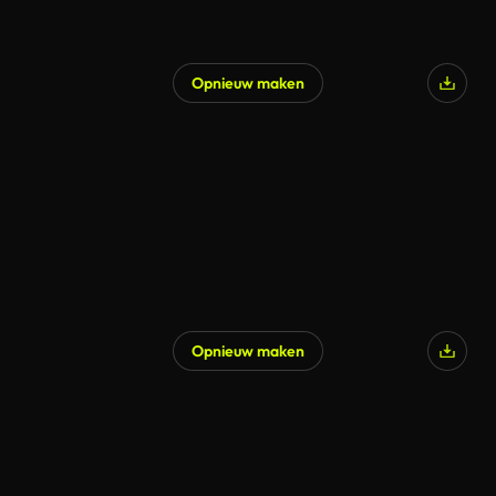
Opnieuw maken
Gegenereerd door AI
Opnieuw maken
Gegenereerd door AI