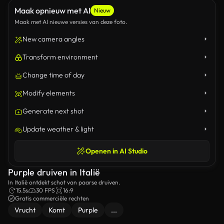
Maak opnieuw met AI
Nieuw
Maak met AI nieuwe versies van deze foto.
New camera angles
Transform environment
Change time of day
Modify elements
Generate next shot
Update weather & light
Openen in AI Studio
Purple druiven in Italië
In Italië ontdekt schot van paarse druiven.
15.5s
30 FPS
16:9
Gratis commerciële rechten
Vrucht
Komt
Purple
...