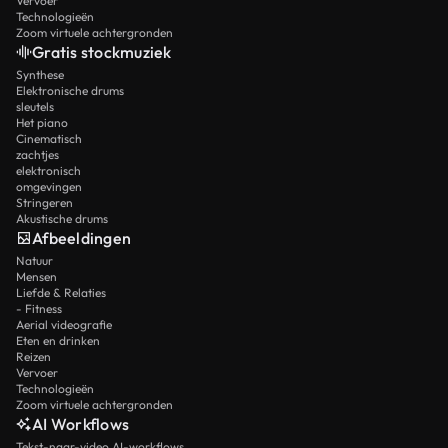
Vervoer
Technologieën
Zoom virtuele achtergronden
Gratis stockmuziek
Synthese
Elektronische drums
sleutels
Het piano
Cinematisch
zachtjes
elektronisch
omgevingen
Stringeren
Akustische drums
Afbeeldingen
Natuur
Mensen
Liefde & Relaties
- Fitness
Aerial videografie
Eten en drinken
Reizen
Vervoer
Technologieën
Zoom virtuele achtergronden
AI Workflows
Tekst-naar-video AI-workflows