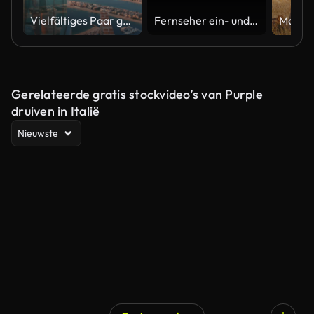
Vielfältiges Paar genießt den Sonnenuntergangsblick vom Hochhaus Sky Deck mit Blick auf Palm Jumeirah
Fernseher ein- und ausgeschaltet. TV-Effekt einschalten, TV-Effekt ausschalten. Schalte den LCD-TV-Effekt ein, schalte den TV-Effekt aus. LED-Fernseher an und aus auf schwarzem Hintergrund
Gerelateerde gratis stockvideo’s van Purple
druiven in Italië
Nieuwste