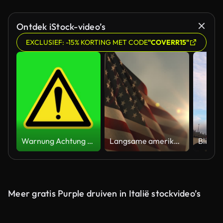
Ontdek iStock-video’s
EXCLUSIEF: -15% KORTING MET CODE
"COVERR15"
Warnung Achtung gelb gefahrenmeldung Straßenschild 4k grüner Bildschirm Vorsicht Animation
Langsame amerikanische Flagge bei Sonnenuntergang während des Memorial Day in den Vereinigten Staaten
Meer gratis Purple druiven in Italië stockvideo’s