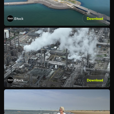
iStock
Download
iStock
Download