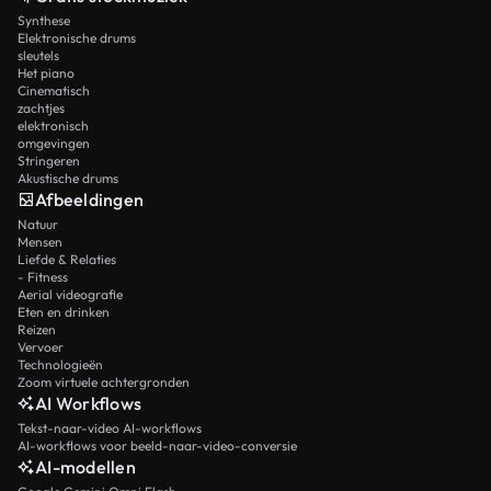
Synthese
Elektronische drums
sleutels
Het piano
Cinematisch
zachtjes
elektronisch
omgevingen
Stringeren
Akustische drums
Afbeeldingen
Natuur
Mensen
Liefde & Relaties
- Fitness
Aerial videografie
Eten en drinken
Reizen
Vervoer
Technologieën
Zoom virtuele achtergronden
AI Workflows
Tekst-naar-video AI-workflows
AI-workflows voor beeld-naar-video-conversie
AI-modellen