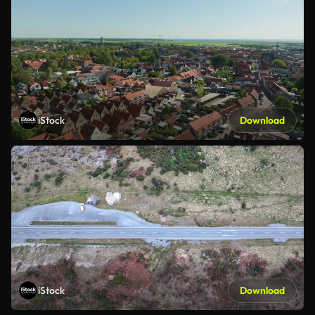
iStock
Download
iStock
Download