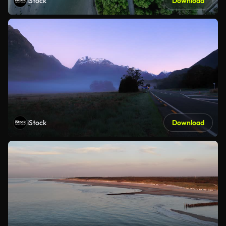
iStock
Download
iStock
Download