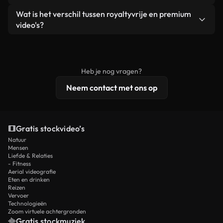
zelf niet doorverkoopt of opnieuw distribueert als
Je krijgt schoon, direct bruikbaar beeldmateriaal.
Ja. Je mag onze video's inkorten, bijsnijden of
Wat is het verschil tussen royaltyvrije en premium
een losstaand product.
remixen. Zorg er wel voor dat het eindproduct
video's?
voldoet aan onze licentievoorwaarden en niet als
Royaltyvrije video's bevatten commerciële
onbewerkt stockmateriaal wordt verspreid.
rechten, terwijl premium content exclusieve
beelden, 4K-resolutie en uitgebreidere
Heb je nog vragen?
licentiebescherming omvat.
Neem contact met ons op
Gratis stockvideo’s
Natuur
Mensen
Liefde & Relaties
- Fitness
Aerial videografie
Eten en drinken
Reizen
Vervoer
Technologieën
Zoom virtuele achtergronden
Gratis stockmuziek