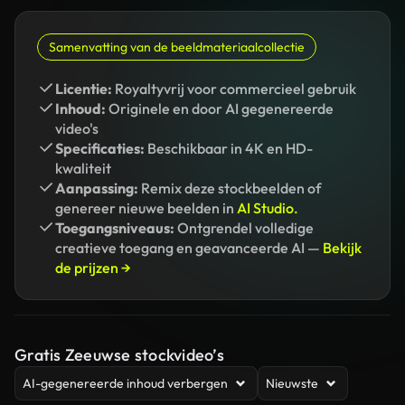
Samenvatting van de beeldmateriaalcollectie
Licentie:
Royaltyvrij voor commercieel gebruik
Inhoud:
Originele en door AI gegenereerde
video's
Specificaties:
Beschikbaar in 4K en HD-
kwaliteit
Aanpassing:
Remix deze stockbeelden of
genereer nieuwe beelden in
AI Studio.
Toegangsniveaus:
Ontgrendel volledige
creatieve toegang en geavanceerde AI —
Bekijk
de prijzen →
Gratis Zeeuwse stockvideo’s
AI-gegenereerde inhoud verbergen
Nieuwste