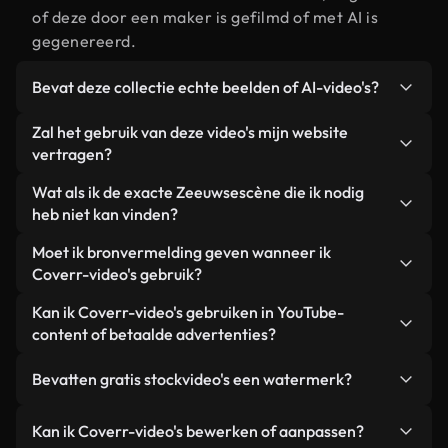
of deze door een maker is gefilmd of met AI is
gegenereerd.
Bevat deze collectie echte beelden of AI-video's?
Beide. Dit is een hybride bibliotheek die bestaat
Zal het gebruik van deze video's mijn website
uit echte, door mensen gefilmde beelden van
vertragen?
Zeeuwse, aangevuld met door AI gegenereerde
Niet als u voor onze geoptimaliseerde versies
Wat als ik de exacte Zeeuwsescène die ik nodig
video's. Elke video is duidelijk gelabeld, zodat je
kiest. Wij bieden lichtgewicht, webklare formaten
heb niet kan vinden?
altijd weet wat je gebruikt.
die ontworpen zijn voor gebruik op de
Met Coverr AI Studio maak je direct een video.
Moet ik bronvermelding geven wanneer ik
achtergrond. Zo blijft de kwaliteit hoog, worden de
Beschrijf de scène – bijvoorbeeld "Zeeuwse bij
Coverr-video's gebruik?
laadtijden geminimaliseerd en worden
zonsondergang" – en de Studio genereert binnen
statistieken zoals LCP verbeterd.
Naamsvermelding is niet vereist. Alle video's in
Kan ik Coverr-video's gebruiken in YouTube-
enkele seconden een gepersonaliseerde video die
onze stockbibliotheek zijn royaltyvrij en kunnen
content of betaalde advertenties?
voldoet aan onze licentievoorwaarden.
worden gebruikt zonder de maker te vermelden –
Ja. Alle stockbeelden van Coverr kunnen worden
hoewel dit altijd op prijs wordt gesteld.
Bevatten gratis stockvideo's een watermerk?
gebruikt in YouTube-video's met advertentie-
inkomsten, promoties op sociale media en
Nee. Geen van onze gratis video's – of ze nu echt
Kan ik Coverr-video's bewerken of aanpassen?
advertenties van klanten, zolang je de beelden
zijn of door AI gegenereerd – bevat watermerken.