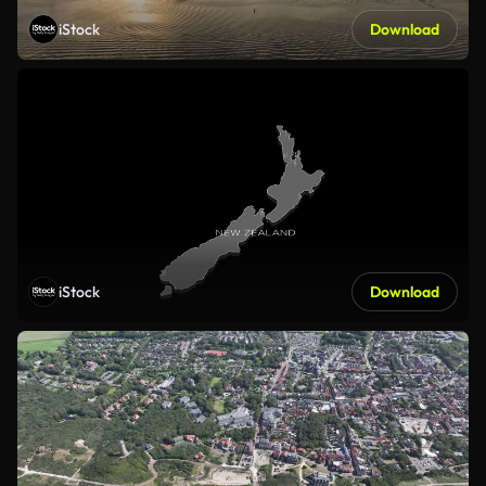
iStock
Download
iStock
Download