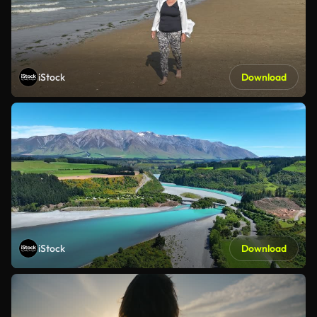
iStock
Download
iStock
Download