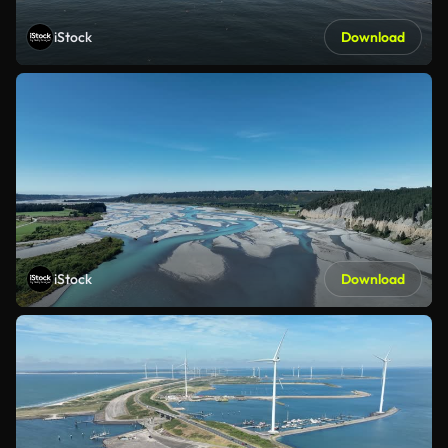
iStock
Download
iStock
Download