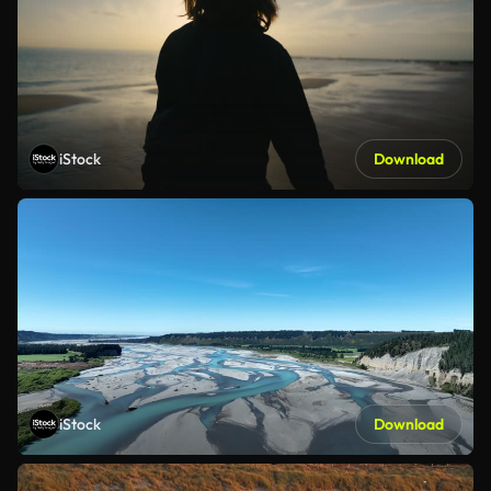
iStock
Download
iStock
Download