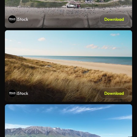
iStock
Download
iStock
Download