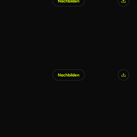
Nachbilden
KI-generiert
Nachbilden
KI-generiert