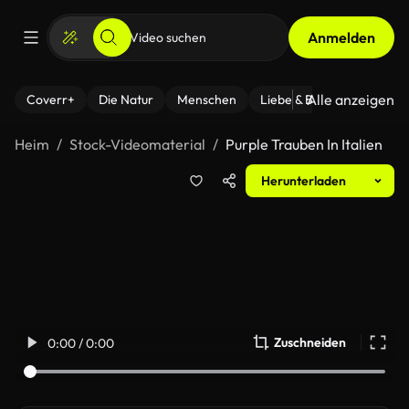
Anmelden
Alle anzeigen
Coverr+
Die Natur
Menschen
Liebe & Beziehungen
F
Heim
Stock-Videomaterial
Purple Trauben In Italien
Herunterladen
Zuschneiden
0:00 / 0:00