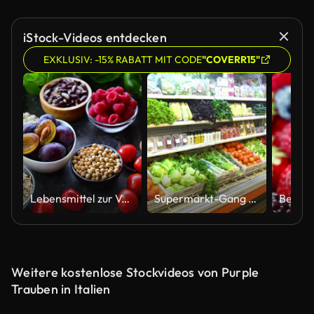
iStock-Videos entdecken
EXKLUSIV: -15% RABATT MIT CODE
"COVERR15"
Lebensmittel zur Verbesserung der Verdauungsgesundheit
Supermarkt-Gang für Produkte
Beeren
Weitere kostenlose Stockvideos von Purple
Trauben in Italien