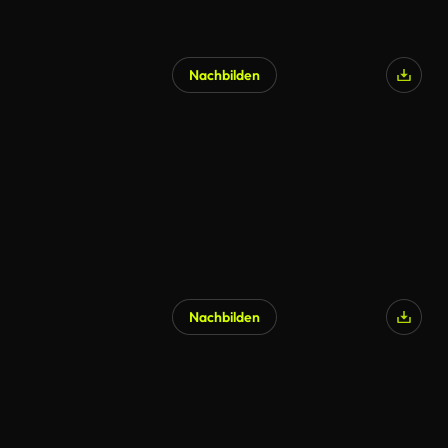
Nachbilden
KI-generiert
Nachbilden
KI-generiert