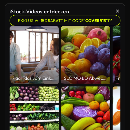
iStock-Videos entdecken
EXKLUSIV: -15% RABATT MIT CODE
"COVERR15"
Paar, das vom Einkaufen von Lebensmitteln nach Hause kommt
SLO MO LD Abwechslungsreiche Früchte rotierend