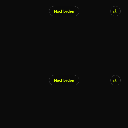
Nachbilden
KI-generiert
Nachbilden
KI-generiert