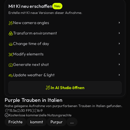
Mit KI neu erschaffen
Neu
Erstelle mit KI neue Versionen dieser Aufnahme.
New camera angles
Transform environment
Change time of day
Modify elements
Generate next shot
Update weather & light
In AI Studio öffnen
Purple Trauben in Italien
Nahe gelegene Aufnahme von purpurfarbenen Trauben in Italien gefunden.
15.5s
30 FPS
16:9
Kostenlose kommerzielle Nutzungsrechte
Früchte
kommt
Purpur
...