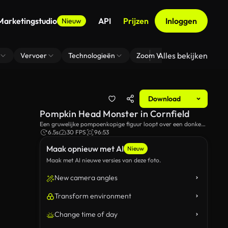
Marketingstudio
API
Prijzen
Inloggen
Nieuw
Alles bekijken
Vervoer
Technologieën
Zoom Virtuele Achtergrond
Download
Pompkin Head Monster in Cornfield
Een gruwelijke pompoenkopige figuur loopt over een donker
maïsveld onder een humeurige hemel.
6.5s
30 FPS
96:53
Maak opnieuw met AI
Nieuw
Maak met AI nieuwe versies van deze foto.
New camera angles
Transform environment
Change time of day