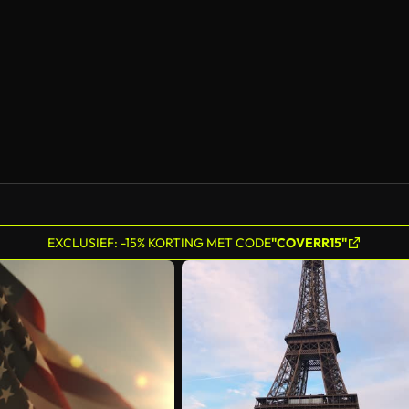
EXCLUSIEF: -15% KORTING MET CODE
"COVERR15"