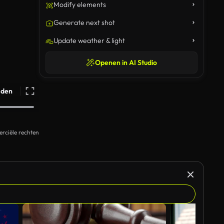
Modify elements
Generate next shot
Update weather & light
Openen in AI Studio
ijden
rciële rechten