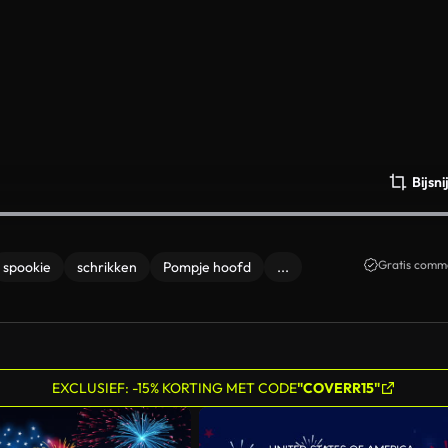
Bijsn
Gratis comme
spookie
schrikken
Pompje hoofd
...
EXCLUSIEF: -15% KORTING MET CODE
"COVERR15"