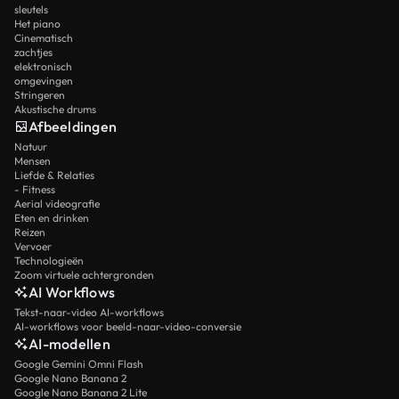
sleutels
Het piano
Cinematisch
zachtjes
elektronisch
omgevingen
Stringeren
Akustische drums
Afbeeldingen
Natuur
Mensen
Liefde & Relaties
- Fitness
Aerial videografie
Eten en drinken
Reizen
Vervoer
Technologieën
Zoom virtuele achtergronden
AI Workflows
Tekst-naar-video AI-workflows
AI-workflows voor beeld-naar-video-conversie
AI-modellen
Google Gemini Omni Flash
Google Nano Banana 2
Google Nano Banana 2 Lite