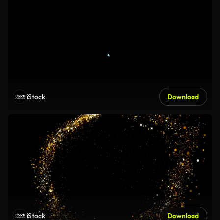
iStock
Download
iStock
Download