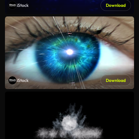
iStock
Download
iStock
Download