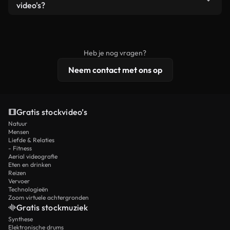
remixen. Zorg er wel voor dat het eindproduct
video's?
voldoet aan onze licentievoorwaarden en niet als
Royaltyvrije video's bevatten commerciële
onbewerkt stockmateriaal wordt verspreid.
rechten, terwijl premium content exclusieve
beelden, 4K-resolutie en uitgebreidere
Heb je nog vragen?
licentiebescherming omvat.
Neem contact met ons op
Gratis stockvideo’s
Natuur
Mensen
Liefde & Relaties
- Fitness
Aerial videografie
Eten en drinken
Reizen
Vervoer
Technologieën
Zoom virtuele achtergronden
Gratis stockmuziek
Synthese
Elektronische drums