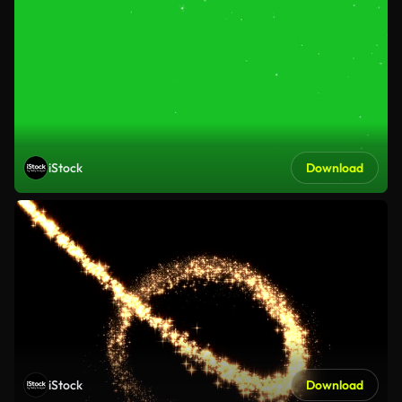
iStock
Download
iStock
Download