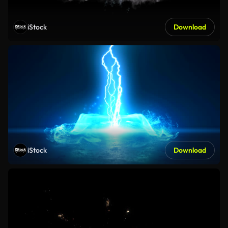
iStock
Download
iStock
Download