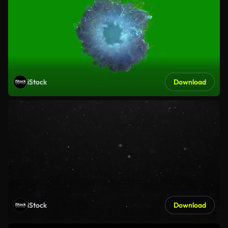
iStock
Download
iStock
Download