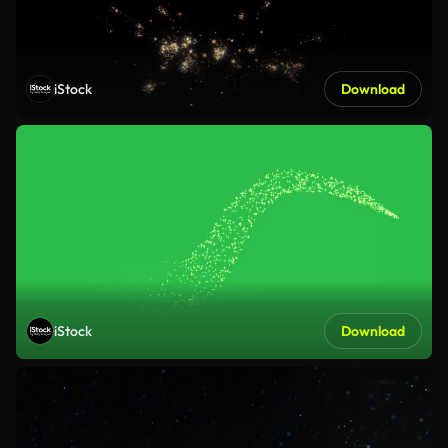
iStock
Download
iStock
Download