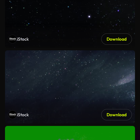
iStock
Download
iStock
Download