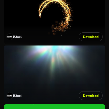
iStock
Download
iStock
Download