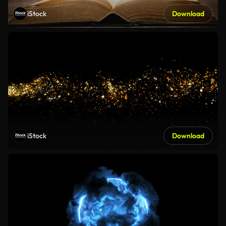
iStock
Download
iStock
Download