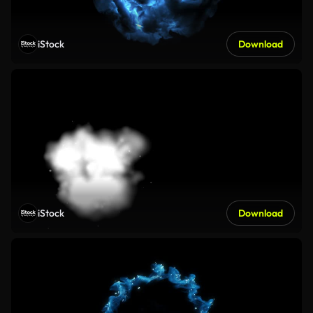
iStock
Download
iStock
Download