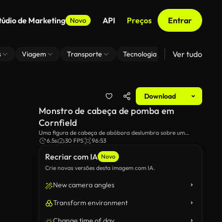
túdio de Marketing
API
Preços
Entrar
Novo
Ver tudo
s
Viagem
Transporte
Tecnologia
Zoom De Fundo
Download
Monstro de cabeça de pomba em
Cornfield
Uma figura de cabeça de abóbora deslumbra sobre um
campo de milho escuro sob um céu aconchegante.
6.5s
30 FPS
96:53
Recriar com IA
Novo
Crie novas versões desta imagem com IA.
New camera angles
Transform environment
Change time of day