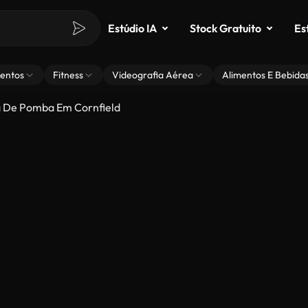
Estúdio IA
Stock Gratuito
Es
entos
Fitness
Videografia Aérea
Alimentos E Bebida
 De Pomba Em Cornfield