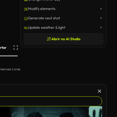
Modify elements
Generate next shot
Update weather & light
Abrir no AI Studio
rtar
merciais Livres