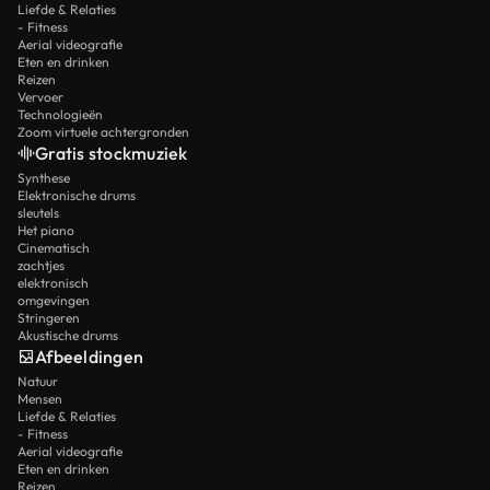
Liefde & Relaties
- Fitness
Aerial videografie
Eten en drinken
Reizen
Vervoer
Technologieën
Zoom virtuele achtergronden
Gratis stockmuziek
Synthese
Elektronische drums
sleutels
Het piano
Cinematisch
zachtjes
elektronisch
omgevingen
Stringeren
Akustische drums
Afbeeldingen
Natuur
Mensen
Liefde & Relaties
- Fitness
Aerial videografie
Eten en drinken
Reizen