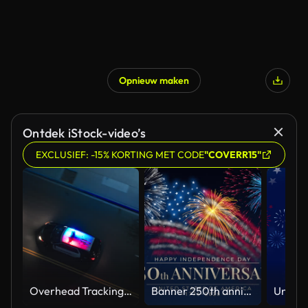
Opnieuw maken
Ontdek iStock-video’s
EXCLUSIEF: -15% KORTING MET CODE
"COVERR15"
Overhead Tracking Drone Shot of a Police Car Driving on a City Street with Lights On at Night
Banner 250th anniversary of the USA. 250 years of independence. 4th of july 2026 usa independence day, video greeting card. US flag fireworks on blue sky background. Fourth of july. 4k seamless loop