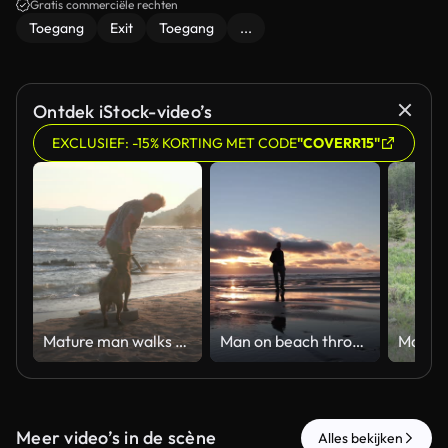
Gratis commerciële rechten
Toegang
Exit
Toegang
...
Ontdek iStock-video’s
EXCLUSIEF: -15% KORTING MET CODE
"COVERR15"
Mature man walks with dogs on empty beach
Man on beach throws frisbee, dog jumps to catch it at sunset
Meer video’s in de scène
Alles bekijken