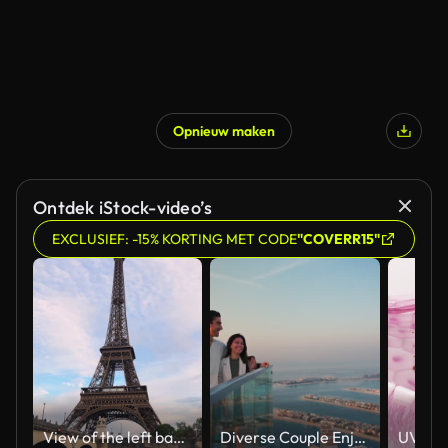
Opnieuw maken
Ontdek iStock-video’s
EXCLUSIEF: -15% KORTING MET CODE
"COVERR15"
View of the left bank of the Seine River, the Eiffel Tower, boats sailing on the river, the Quai Jacques-Chirac embankment and Pont d'Iena, Jena Bridge spanning the River Seine of Paris, France.
Diverse Couple Enjoying Sunset Views from High Rise Sky Deck Overlooking Palm Jumeirah