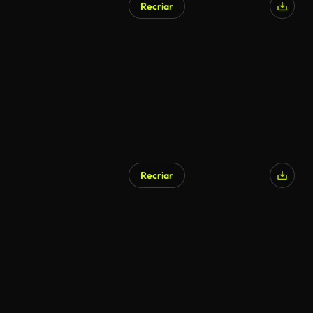
Recriar
Recriar