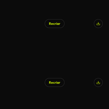
Recriar
Recriar