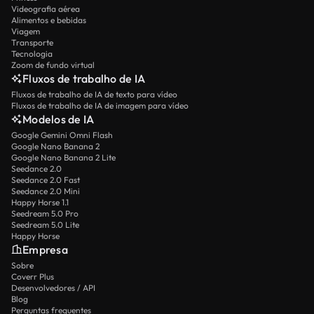
Videografia aérea
Alimentos e bebidas
Viagem
Transporte
Tecnologia
Zoom de fundo virtual
Fluxos de trabalho de IA
Fluxos de trabalho de IA de texto para vídeo
Fluxos de trabalho de IA de imagem para vídeo
Modelos de IA
Google Gemini Omni Flash
Google Nano Banana 2
Google Nano Banana 2 Lite
Seedance 2.0
Seedance 2.0 Fast
Seedance 2.0 Mini
Happy Horse 1.1
Seedream 5.0 Pro
Seedream 5.0 Lite
Happy Horse
Empresa
Sobre
Coverr Plus
Desenvolvedores / API
Blog
Perguntas frequentes