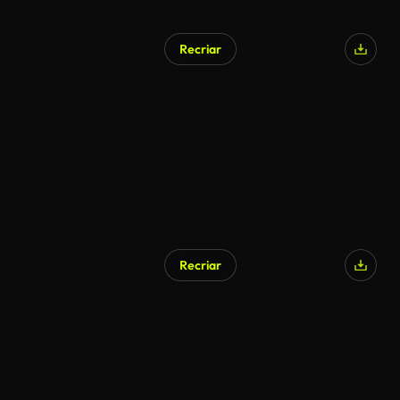
Recriar
Recriar