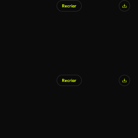
Recriar
Recriar