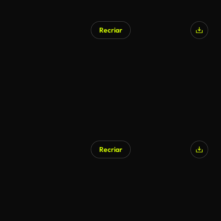
Recriar
Recriar