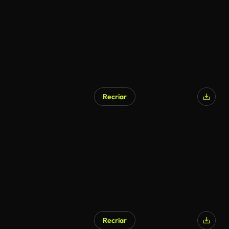
Recriar
Recriar