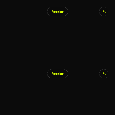
Recriar
Recriar