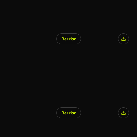
Recriar
Recriar