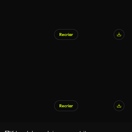
Recriar
Recriar