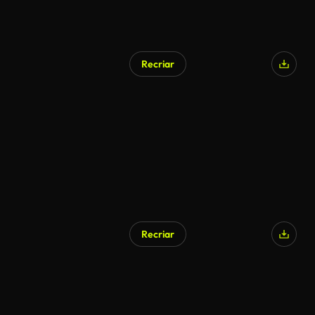
Recriar
Recriar