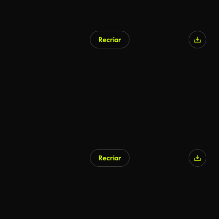
Recriar
Recriar