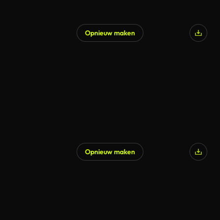
Opnieuw maken
Gegenereerd door AI
Opnieuw maken
Gegenereerd door AI