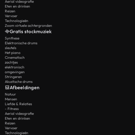
Aerial videografie
Eten en drinken
Reizen
Vervoer
Technologieën
Zoom virtuele achtergronden
Gratis stockmuziek
Synthese
Elektronische drums
sleutels
Het piano
Cinematisch
zachtjes
elektronisch
omgevingen
Stringeren
Akustische drums
Afbeeldingen
Natuur
Mensen
Liefde & Relaties
- Fitness
Aerial videografie
Eten en drinken
Reizen
Vervoer
Technologieën