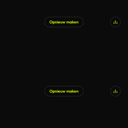
Opnieuw maken
Gegenereerd door AI
Opnieuw maken
Gegenereerd door AI