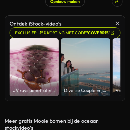
Opnieuw maken
Ontdek iStock-video’s
EXCLUSIEF: -15% KORTING MET CODE
"COVERR15"
UV rays penetrating skin for melanin synthesis and melasma 3D animation
Diverse Couple Enjoying Sunset Views from High Rise Sky Deck Overlooking Palm Jumeirah
Meer gratis Mooie bomen bij de oceaan
stockvideo’s