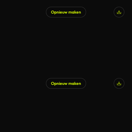
Opnieuw maken
Gegenereerd door AI
Opnieuw maken
Gegenereerd door AI