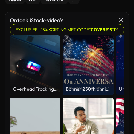
Zeeuw
kust
Het strand
...
Ontdek iStock-video’s
EXCLUSIEF: -15% KORTING MET CODE
"COVERR15"
Overhead Tracking Drone Shot of a Police Car Driving on a City Street with Lights On at Night
Banner 250th anniversary of the USA. 250 years of independence. 4th of july 2026 usa independence day, video greeting card. US flag fireworks on blue sky background. Fourth of july. 4k seamless loop