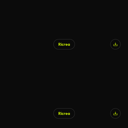
Ricrea
Ricrea