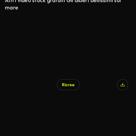
Altri video stock gratuiti Gli alberi bellissimi sul
mare
Ricrea
Generato da IA