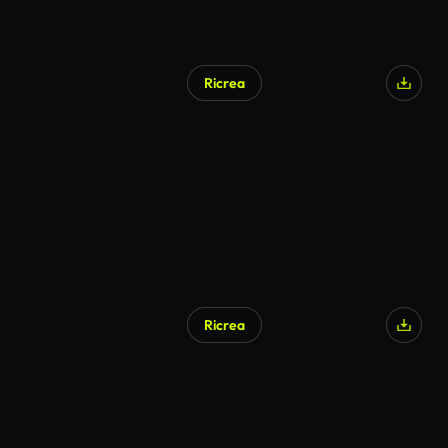
Ricrea
Generato da IA
Ricrea
Generato da IA