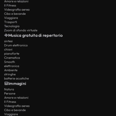
Amore e relazioni
Il Fitness
Videografia aerea
Cibo e bevande
Viaggiare
Trasporti
Tecnologia
Zoom di sfondo virtuale
Musica gratuita di repertorio
sintesi
Drum elettronico
chiavi
pianoforte
Cinematica
Smooth
elettronica
Ambiente
stringhe
batterie acustiche
Immagini
Natura
Persone
Amore e relazioni
Il Fitness
Videografia aerea
Cibo e bevande
Viaggiare