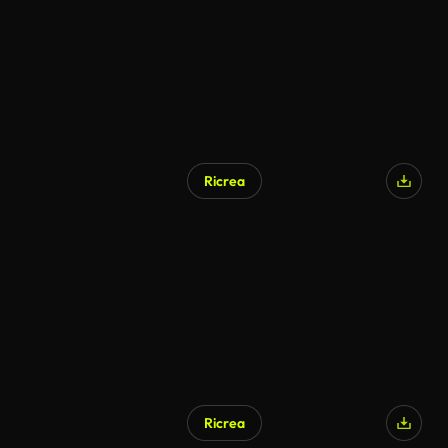
Ricrea
Ricrea