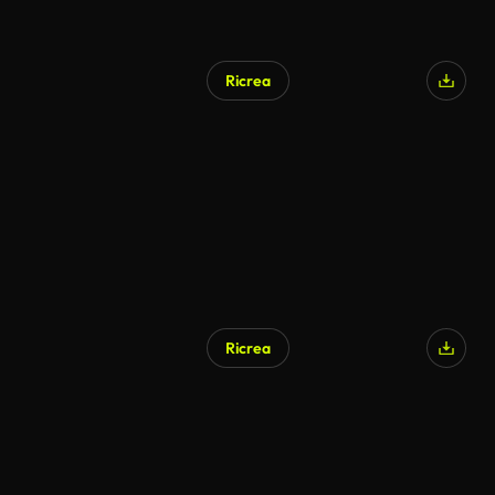
Ricrea
Generato da IA
Ricrea
Generato da IA