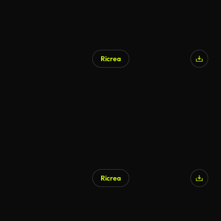
Ricrea
Ricrea
Generato da IA