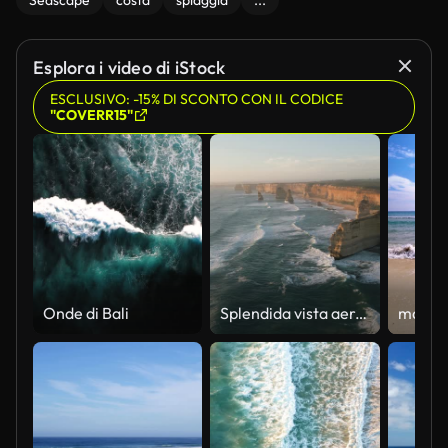
Seascape
costa
spiaggia
...
Esplora i video di iStock
ESCLUSIVO: -15% DI SCONTO CON IL CODICE
"COVERR15"
Onde di Bali
Splendida vista aerea con drone dei Dodici Apostoli, un insieme di faraglioni calcarei e attrazione turistica al largo della costa del Port Campbell National Park, lungo la Great Ocean Road a Victoria, Australia