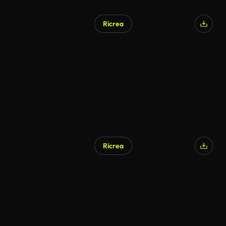
Ricrea
Generato da IA
Ricrea