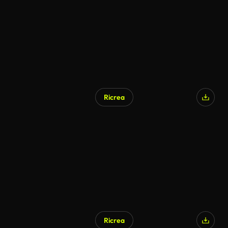
Ricrea
Generato da IA
Ricrea