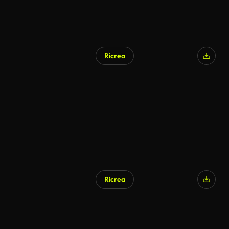
Ricrea
Generato da IA
Ricrea
Generato da IA