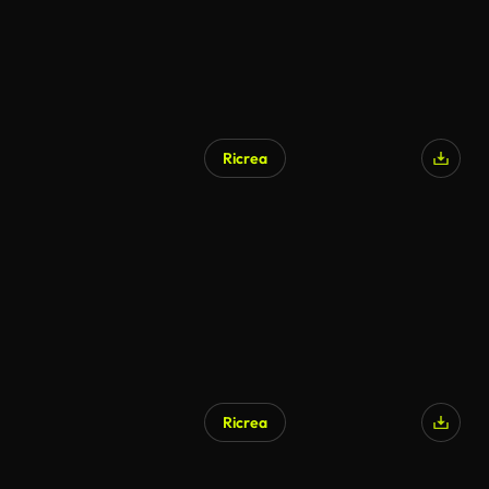
Ricrea
Ricrea