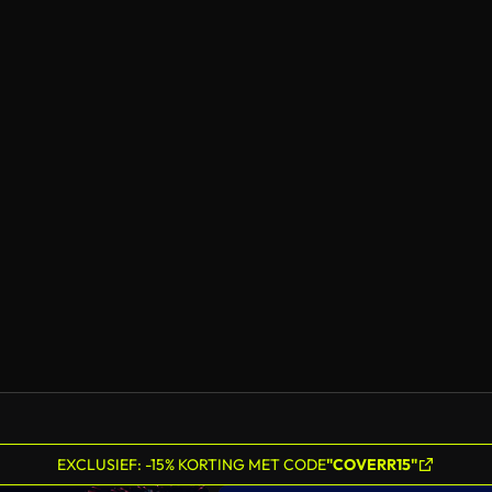
EXCLUSIEF: -15% KORTING MET CODE
"COVERR15"