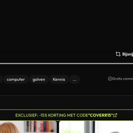
Bijsn
Gratis comme
computer
golven
Kennis
...
EXCLUSIEF: -15% KORTING MET CODE
"COVERR15"