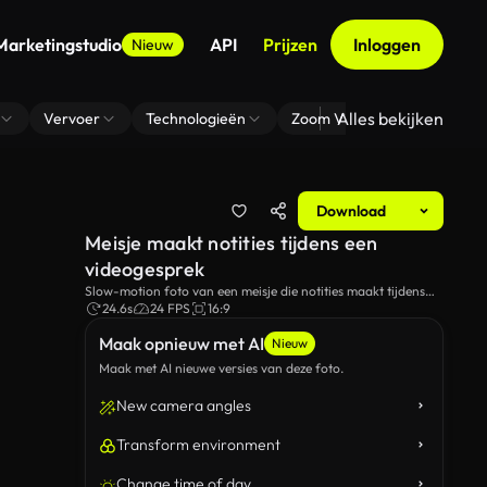
Marketingstudio
API
Prijzen
Inloggen
Nieuw
Alles bekijken
Vervoer
Technologieën
Zoom Virtuele Achtergrond
Download
Meisje maakt notities tijdens een
videogesprek
Slow-motion foto van een meisje die notities maakt tijdens
een videogesprek.
24.6s
24 FPS
16:9
Maak opnieuw met AI
Nieuw
Maak met AI nieuwe versies van deze foto.
New camera angles
Transform environment
Change time of day