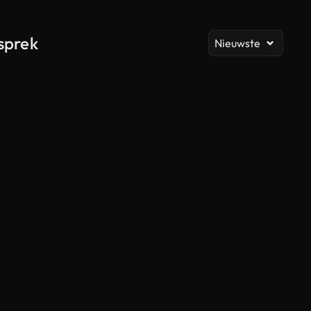
Al
sprek
Nieuwste
Gegenereerd door AI