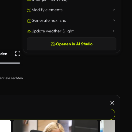
Modify elements
Generate next shot
Update weather & light
Openen in AI Studio
ijden
rciële rechten