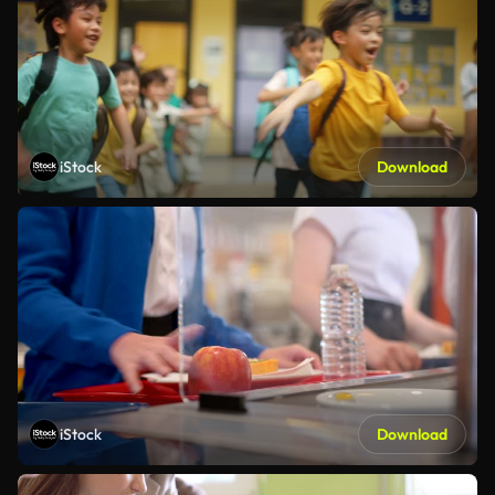
iStock
Download
iStock
Download