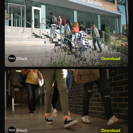
iStock
Download
iStock
Download