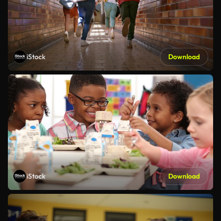
iStock
Download
iStock
Download