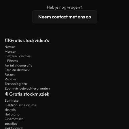
beelden, 4K-resolutie en uitgebreidere
Heb je nog vragen?
licentiebescherming omvat.
Neem contact met ons op
Gratis stockvideo’s
Natuur
Mensen
Liefde & Relaties
- Fitness
Aerial videografie
Eten en drinken
Reizen
Vervoer
Technologieën
Zoom virtuele achtergronden
Gratis stockmuziek
Synthese
Elektronische drums
sleutels
Het piano
Cinematisch
zachtjes
elektronisch