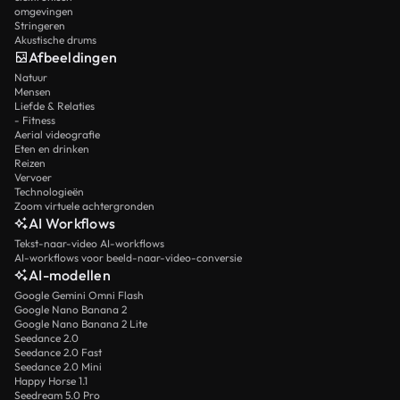
omgevingen
Stringeren
Akustische drums
Afbeeldingen
Natuur
Mensen
Liefde & Relaties
- Fitness
Aerial videografie
Eten en drinken
Reizen
Vervoer
Technologieën
Zoom virtuele achtergronden
AI Workflows
Tekst-naar-video AI-workflows
AI-workflows voor beeld-naar-video-conversie
AI-modellen
Google Gemini Omni Flash
Google Nano Banana 2
Google Nano Banana 2 Lite
Seedance 2.0
Seedance 2.0 Fast
Seedance 2.0 Mini
Happy Horse 1.1
Seedream 5.0 Pro