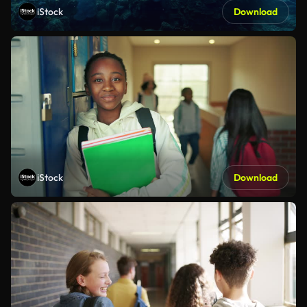
iStock
Download
iStock
Download