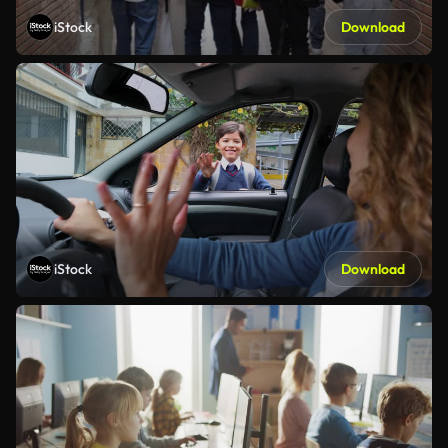
iStock
Download
iStock
Download