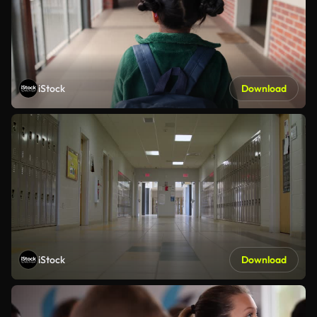
iStock
Download
iStock
Download