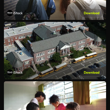
iStock
Download
iStock
Download