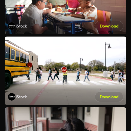
iStock
Download
iStock
Download