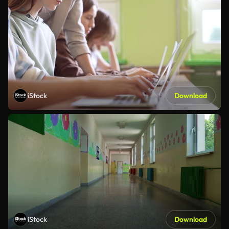
iStock
Download
iStock
Download