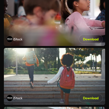
iStock
Download
iStock
Download