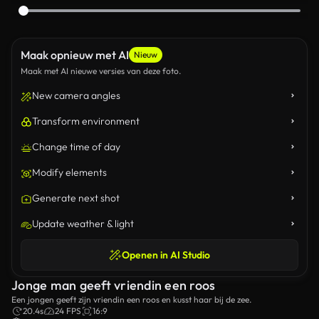
Maak opnieuw met AI
Nieuw
Maak met AI nieuwe versies van deze foto.
New camera angles
Transform environment
Change time of day
Modify elements
Generate next shot
Update weather & light
Openen in AI Studio
Jonge man geeft vriendin een roos
Een jongen geeft zijn vriendin een roos en kusst haar bij de zee.
20.4s
24 FPS
16:9