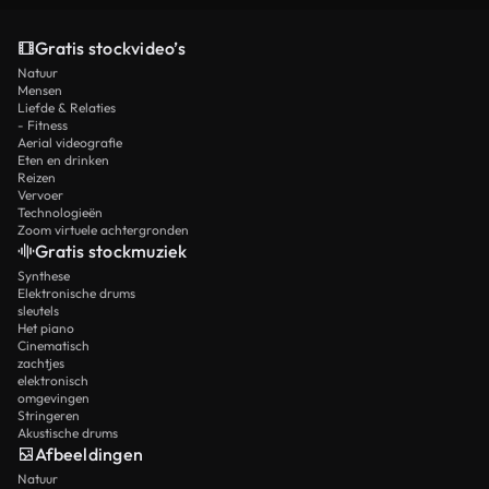
Gratis stockvideo’s
Natuur
Mensen
Liefde & Relaties
- Fitness
Aerial videografie
Eten en drinken
Reizen
Vervoer
Technologieën
Zoom virtuele achtergronden
Gratis stockmuziek
Synthese
Elektronische drums
sleutels
Het piano
Cinematisch
zachtjes
elektronisch
omgevingen
Stringeren
Akustische drums
Afbeeldingen
Natuur