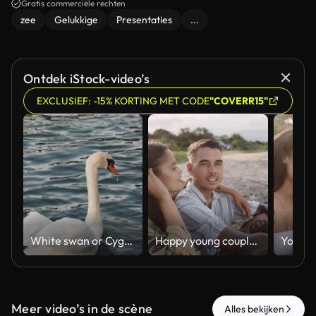
Gratis commerciële rechten
zee
Gelukkige
Presentaties
...
Ontdek iStock-video’s
EXCLUSIEF: -15% KORTING MET CODE
"COVERR15"
White swan or Cygnus olor floating on the lake
Happy young couple sitting talking on beach
Meer video’s in de scène
Alles bekijken