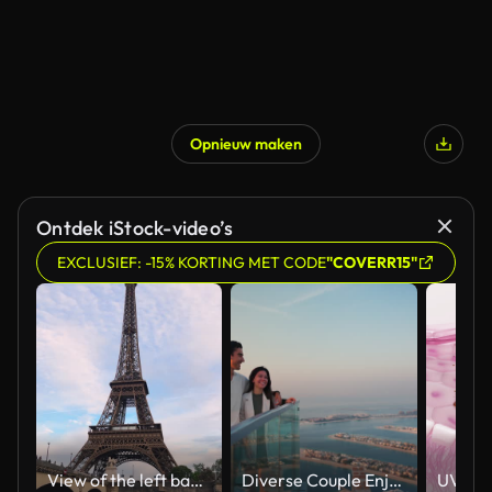
Opnieuw maken
Ontdek iStock-video’s
EXCLUSIEF: -15% KORTING MET CODE
"COVERR15"
View of the left bank of the Seine River, the Eiffel Tower, boats sailing on the river, the Quai Jacques-Chirac embankment and Pont d'Iena, Jena Bridge spanning the River Seine of Paris, France.
Diverse Couple Enjoying Sunset Views from High Rise Sky Deck Overlooking Palm Jumeirah