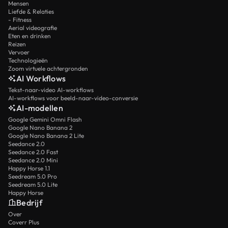
Mensen
Liefde & Relaties
- Fitness
Aerial videografie
Eten en drinken
Reizen
Vervoer
Technologieën
Zoom virtuele achtergronden
AI Workflows
Tekst-naar-video AI-workflows
AI-workflows voor beeld-naar-video-conversie
AI-modellen
Google Gemini Omni Flash
Google Nano Banana 2
Google Nano Banana 2 Lite
Seedance 2.0
Seedance 2.0 Fast
Seedance 2.0 Mini
Happy Horse 1.1
Seedream 5.0 Pro
Seedream 5.0 Lite
Happy Horse
Bedrijf
Over
Coverr Plus