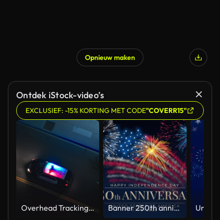
Opnieuw maken
Ontdek iStock-video’s
EXCLUSIEF: -15% KORTING MET CODE
"COVERR15"
Overhead Tracking Drone Shot of a Police Car Driving on a City Street with Lights On at Night
Banner 250th anniversary of the USA. 250 years of independence. 4th of july 2026 usa independence day, video greeting card. US flag fireworks on blue sky background. Fourth of july. 4k seamless loop