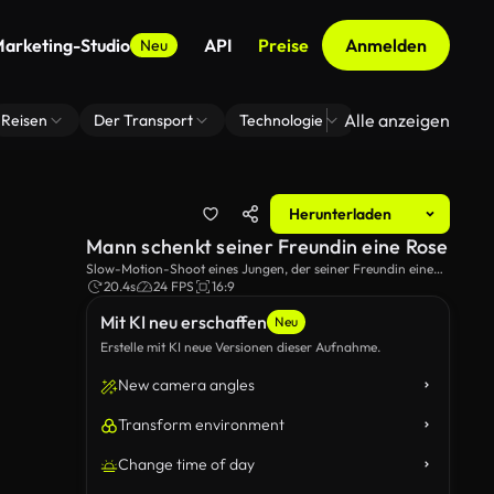
arketing-Studio
API
Preise
Anmelden
Neu
Alle anzeigen
Reisen
Der Transport
Technologie
Zoom Virtuelle H
Herunterladen
Mann schenkt seiner Freundin eine Rose
Slow-Motion-Shoot eines Jungen, der seiner Freundin eine
Rose gibt und sie am Meer küsset.
20.4s
24 FPS
16:9
Mit KI neu erschaffen
Neu
Erstelle mit KI neue Versionen dieser Aufnahme.
New camera angles
Transform environment
Change time of day