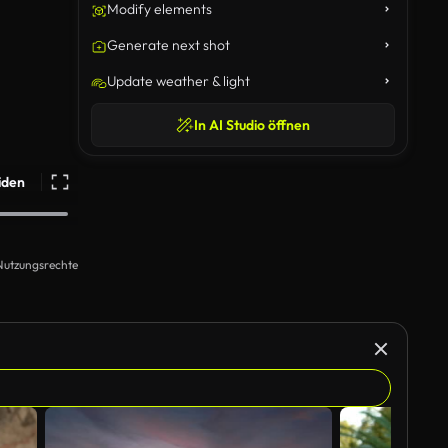
Modify elements
Generate next shot
Update weather & light
In AI Studio öffnen
iden
Nutzungsrechte