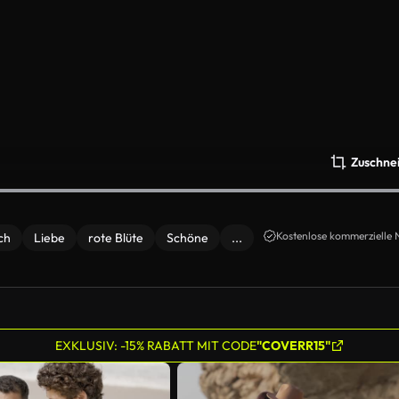
Zuschne
Kostenlose kommerzielle 
ch
Liebe
rote Blüte
Schöne
...
EXKLUSIV: -15% RABATT MIT CODE
"COVERR15"