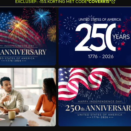
EXCLUSIEF: -15% KORTING MET CODE
"COVERR15"