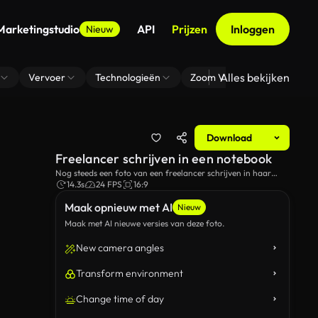
Marketingstudio
API
Prijzen
Inloggen
Nieuw
Alles bekijken
Vervoer
Technologieën
Zoom Virtuele Achtergrond
Download
Freelancer schrijven in een notebook
Nog steeds een foto van een freelancer schrijven in haar
notebook.
14.3s
24 FPS
16:9
Maak opnieuw met AI
Nieuw
Maak met AI nieuwe versies van deze foto.
New camera angles
Transform environment
Change time of day