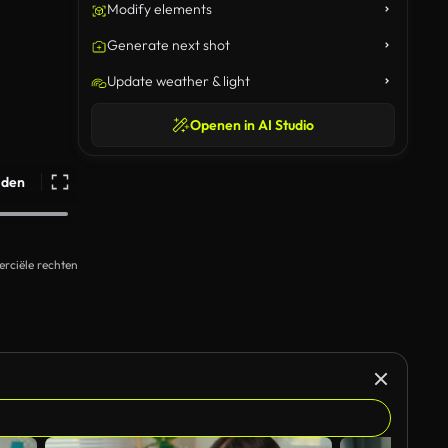
Modify elements
Generate next shot
Update weather & light
Openen in AI Studio
ijden
rciële rechten