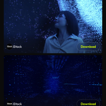
iStock
Download
iStock
Download