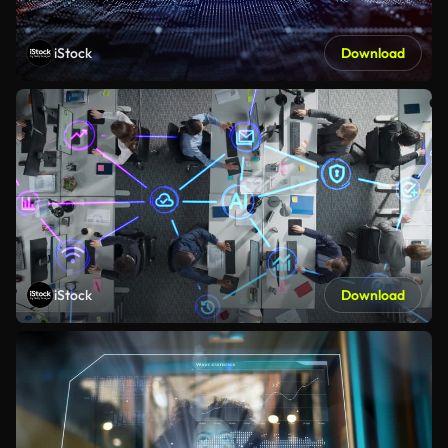
iStock
Download
iStock
Download