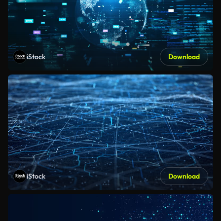
iStock
Download
iStock
Download