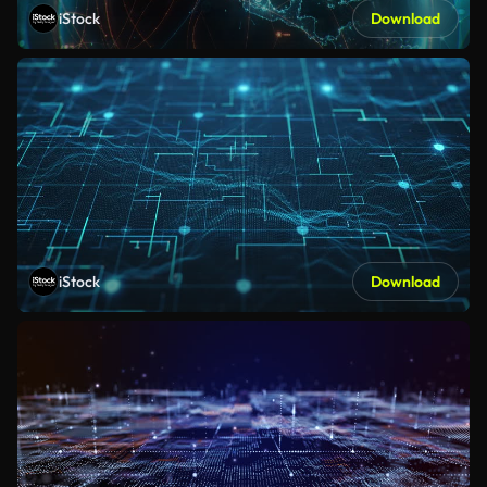
iStock
Download
iStock
Download