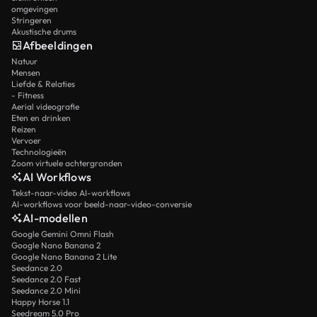
omgevingen
Stringeren
Akustische drums
Afbeeldingen
Natuur
Mensen
Liefde & Relaties
- Fitness
Aerial videografie
Eten en drinken
Reizen
Vervoer
Technologieën
Zoom virtuele achtergronden
AI Workflows
Tekst-naar-video AI-workflows
AI-workflows voor beeld-naar-video-conversie
AI-modellen
Google Gemini Omni Flash
Google Nano Banana 2
Google Nano Banana 2 Lite
Seedance 2.0
Seedance 2.0 Fast
Seedance 2.0 Mini
Happy Horse 1.1
Seedream 5.0 Pro