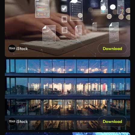
iStock
Download
iStock
Download