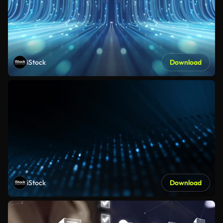
iStock
Download
iStock
Download