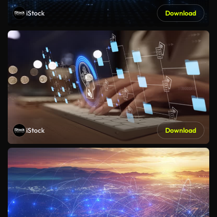
iStock
Download
iStock
Download