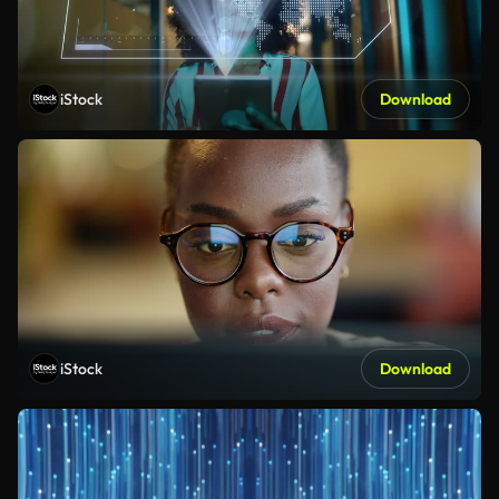
iStock
Download
iStock
Download