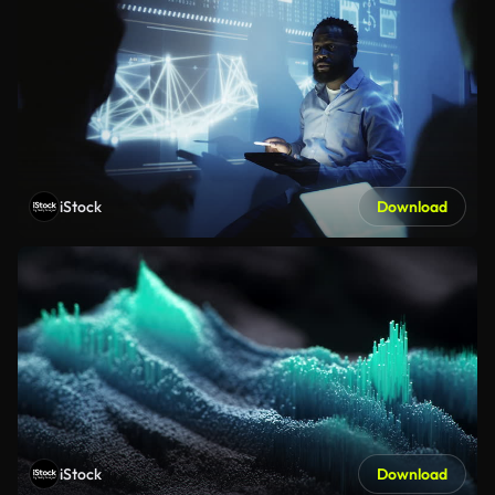
iStock
Download
iStock
Download