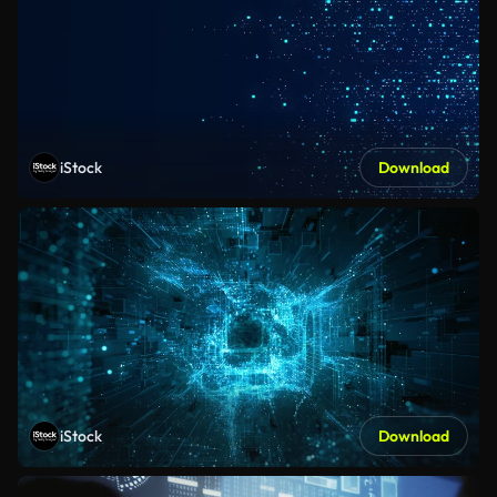
iStock
Download
iStock
Download