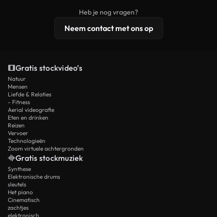
beelden, 4K-resolutie en uitgebreidere
Heb je nog vragen?
licentiebescherming omvat.
Neem contact met ons op
Gratis stockvideo’s
Natuur
Mensen
Liefde & Relaties
- Fitness
Aerial videografie
Eten en drinken
Reizen
Vervoer
Technologieën
Zoom virtuele achtergronden
Gratis stockmuziek
Synthese
Elektronische drums
sleutels
Het piano
Cinematisch
zachtjes
elektronisch