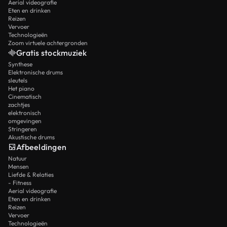
Aerial videografie
Eten en drinken
Reizen
Vervoer
Technologieën
Zoom virtuele achtergronden
Gratis stockmuziek
Synthese
Elektronische drums
sleutels
Het piano
Cinematisch
zachtjes
elektronisch
omgevingen
Stringeren
Akustische drums
Afbeeldingen
Natuur
Mensen
Liefde & Relaties
- Fitness
Aerial videografie
Eten en drinken
Reizen
Vervoer
Technologieën