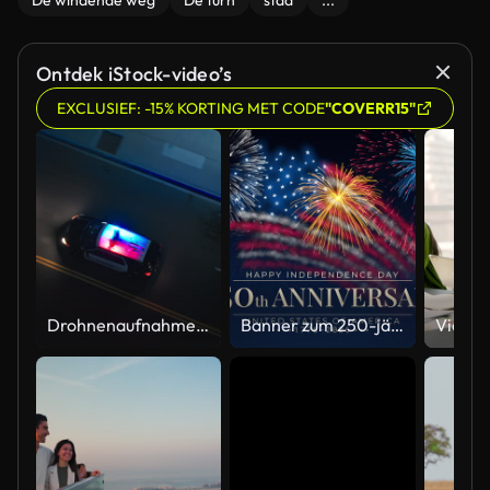
De windende weg
De turn
stad
...
Ontdek iStock-video’s
EXCLUSIEF: -15% KORTING MET CODE
"COVERR15"
Drohnenaufnahme aus der Luft eines Polizeiautos, das nachts mit eingeschaltetem Licht auf einer Stadtstraße fährt
Banner zum 250-jährigen Jubiläum der USA. 250 Jahre Unabhängigkeit. 4. Juli 2026, US-Unabhängigkeitstag, Video-Grußkarte. US-Flaggen-Feuerwerk auf blauem Himmelshintergrund. Vierter Juli. 4K nahtlose Schleife