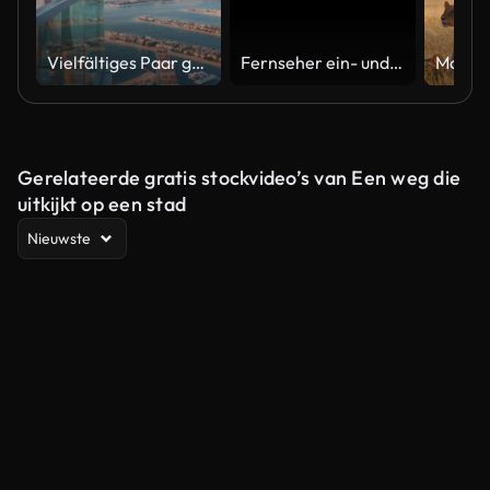
Vielfältiges Paar genießt den Sonnenuntergangsblick vom Hochhaus Sky Deck mit Blick auf Palm Jumeirah
Fernseher ein- und ausgeschaltet. TV-Effekt einschalten, TV-Effekt ausschalten. Schalte den LCD-TV-Effekt ein, schalte den TV-Effekt aus. LED-Fernseher an und aus auf schwarzem Hintergrund
Gerelateerde gratis stockvideo’s van Een weg die
uitkijkt op een stad
Nieuwste