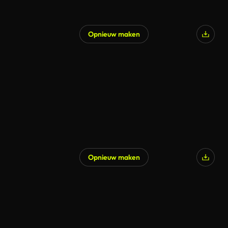
Opnieuw maken
Gegenereerd door AI
Opnieuw maken
Gegenereerd door AI