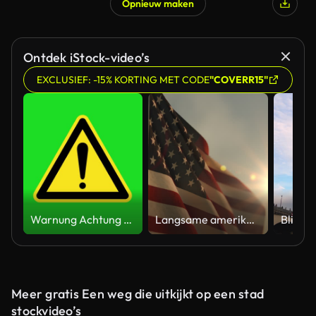
Opnieuw maken
Ontdek iStock-video’s
EXCLUSIEF: -15% KORTING MET CODE
"COVERR15"
Warnung Achtung gelb gefahrenmeldung Straßenschild 4k grüner Bildschirm Vorsicht Animation
Langsame amerikanische Flagge bei Sonnenuntergang während des Memorial Day in den Vereinigten Staaten
Meer gratis Een weg die uitkijkt op een stad
stockvideo’s