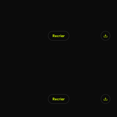
Recriar
Recriar