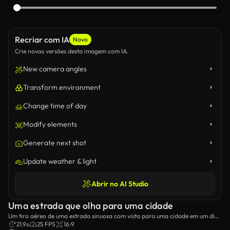
Recriar com IA
Novo
Crie novas versões desta imagem com IA.
New camera angles
Transform environment
Change time of day
Modify elements
Generate next shot
Update weather & light
Abrir no AI Studio
Uma estrada que olha para uma cidade
Um tiro aéreo de uma estrada sinuosa com vista para uma cidade em um dia
nublado.
21.9s
25 FPS
16:9