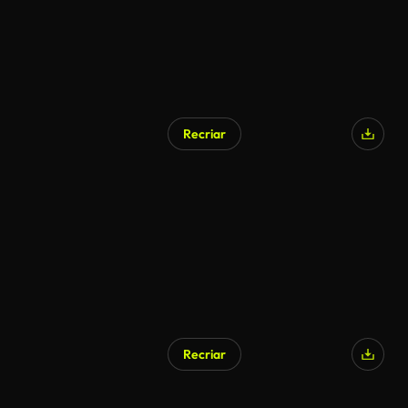
Recriar
Gerado por IA
Recriar