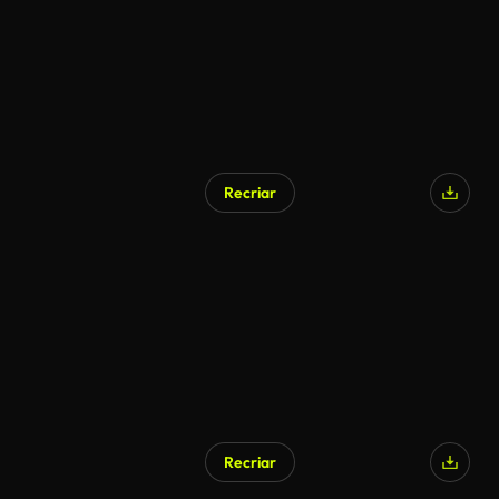
Recriar
Recriar