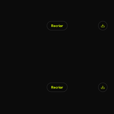
Recriar
Recriar