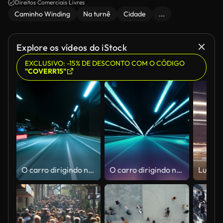
Direitos Comerciais Livres
Caminho Winding
Na turnê
Cidade
...
Explore os vídeos do iStock
EXCLUSIVO: -15% DE DESCONTO COM O CÓDIGO
"COVERR15"
O carro dirigindo no Hyperlapse Night City Road.
O carro dirigindo no Hyperlapse Night City Road. Timelapse da unidade da cidade de velocidade rápida