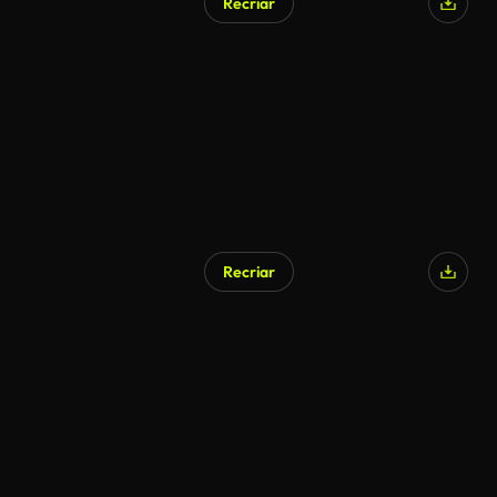
Recriar
Recriar