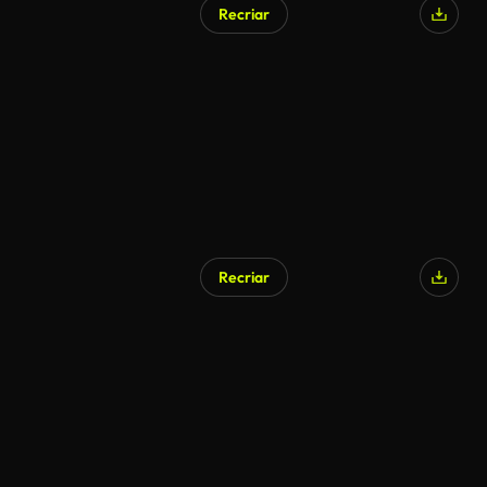
Recriar
Recriar