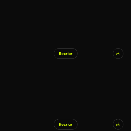
Recriar
Recriar