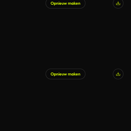
Opnieuw maken
Gegenereerd door AI
Opnieuw maken
Gegenereerd door AI