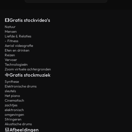
Gratis stockvideo’s
Natuur
Mensen
Liefde & Relaties
- Fitness
Aerial videografie
Eten en drinken
Reizen
Vervoer
Technologieën
Zoom virtuele achtergronden
Gratis stockmuziek
Synthese
Elektronische drums
sleutels
Het piano
Cinematisch
zachtjes
elektronisch
omgevingen
Stringeren
Akustische drums
Afbeeldingen