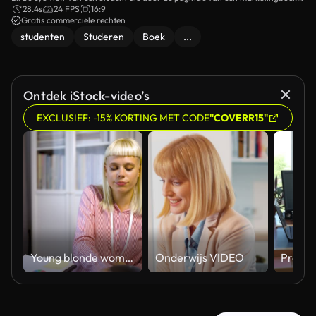
draait.
28.4s
24 FPS
16:9
Gratis commerciële rechten
studenten
Studeren
Boek
...
Ontdek iStock-video’s
EXCLUSIEF: -15% KORTING MET CODE
"COVERR15"
Young blonde woman working at home office
Onderwijs VIDEO