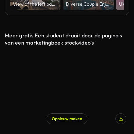
View of the left bank of the Seine River, the Eiffel Tower, boats sailing on the river, the Quai Jacques-Chirac embankment and Pont d'Iena, Jena Bridge spanning the River Seine of Paris, France.
Diverse Couple Enjoying Sunset Views from High Rise Sky Deck Overlooking Palm Jumeirah
Meer gratis Een student draait door de pagina's
van een marketingboek stockvideo’s
Opnieuw maken