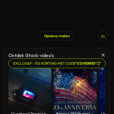
Opnieuw maken
Ontdek iStock-video’s
EXCLUSIEF: -15% KORTING MET CODE
"COVERR15"
Overhead Tracking Drone Shot of a Police Car Driving on a City Street with Lights On at Night
Banner 250th anniversary of the USA. 250 years of independence. 4th of july 2026 usa independence day, video greeting card. US flag fireworks on blue sky background. Fourth of july. 4k seamless loop