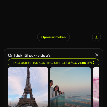
Opnieuw maken
Ontdek iStock-video’s
EXCLUSIEF: -15% KORTING MET CODE
"COVERR15"