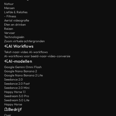
Natuur
Mensen
Liefde & Relaties
- Fitness
Aerial videografie
Eten en drinken
Reizen
Vervoer
Technologieën
Zoom virtuele achtergronden
AI Workflows
Tekst-naar-video AI-workflows
AI-workflows voor beeld-naar-video-conversie
AI-modellen
Google Gemini Omni Flash
Google Nano Banana 2
Google Nano Banana 2 Lite
Seedance 2.0
Seedance 2.0 Fast
Seedance 2.0 Mini
Happy Horse 1.1
Seedream 5.0 Pro
Seedream 5.0 Lite
Happy Horse
Bedrijf
Over