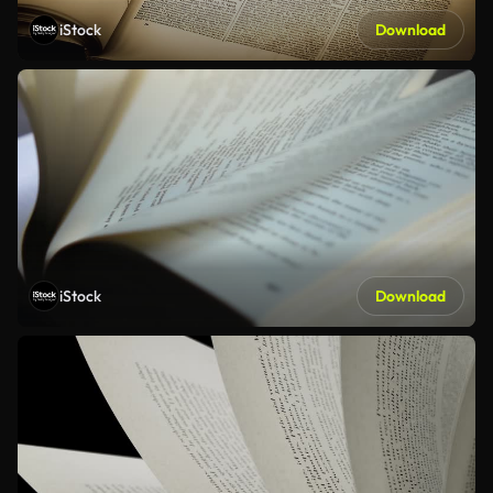
iStock
Download
iStock
Download