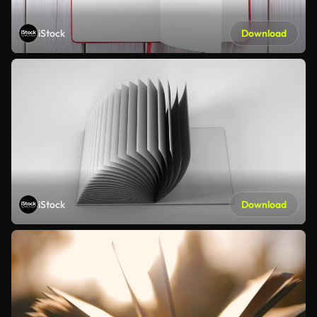
iStock
Download
iStock
Download