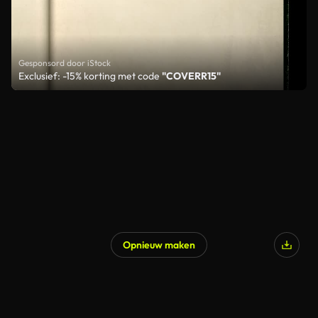
Gesponsord door iStock
Exclusief: -15% korting met code
"COVERR15"
Opnieuw maken