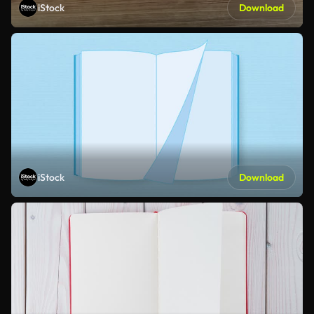
iStock
Download
iStock
Download