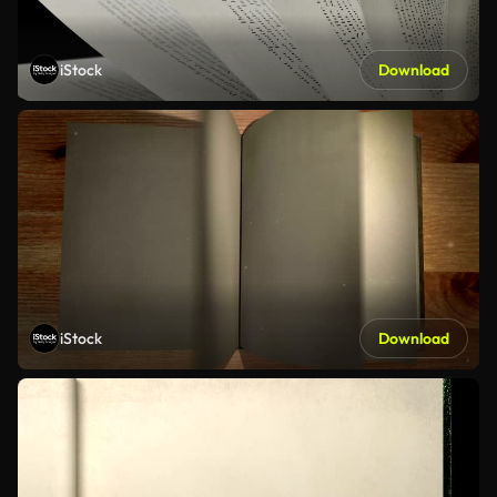
iStock
Download
iStock
Download